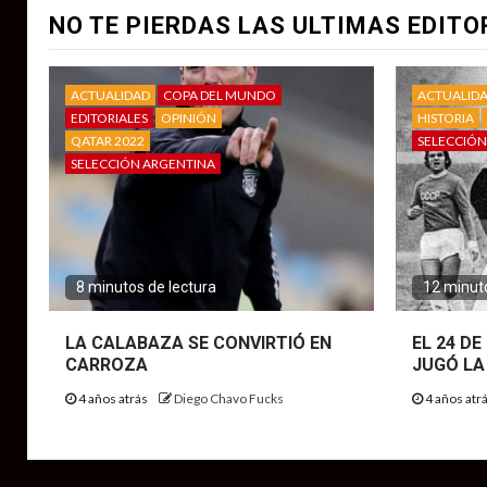
NO TE PIERDAS LAS ULTIMAS EDITO
ACTUALIDAD
COPA DEL MUNDO
ACTUALID
EDITORIALES
OPINIÓN
HISTORIA
QATAR 2022
SELECCIÓN
SELECCIÓN ARGENTINA
8 minutos de lectura
12 minuto
LA CALABAZA SE CONVIRTIÓ EN
EL 24 D
CARROZA
JUGÓ LA
4 años atrás
Diego Chavo Fucks
4 años atr