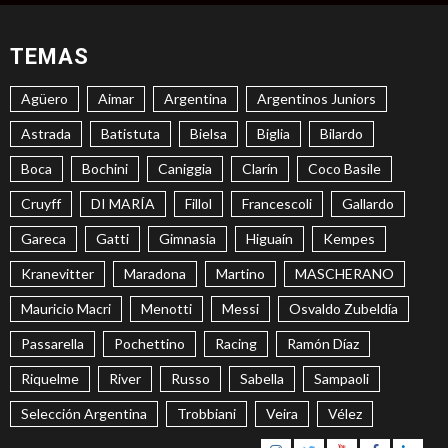
TEMAS
Agüero
Aimar
Argentina
Argentinos Juniors
Astrada
Batistuta
Bielsa
Biglia
Bilardo
Boca
Bochini
Caniggia
Clarín
Coco Basile
Cruyff
DI MARÍA
Fillol
Francescoli
Gallardo
Gareca
Gatti
Gimnasia
Higuaín
Kempes
Kranevitter
Maradona
Martino
MASCHERANO
Mauricio Macri
Menotti
Messi
Osvaldo Zubeldía
Passarella
Pochettino
Racing
Ramón Díaz
Riquelme
River
Russo
Sabella
Sampaoli
Selección Argentina
Trobbiani
Veira
Vélez