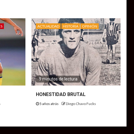
ES
ACTUALIDAD
HISTORIA
OPINIÓN
9 minutos de lectura
HONESTIDAD BRUTAL
s
5 años atrás
Diego Chavo Fucks