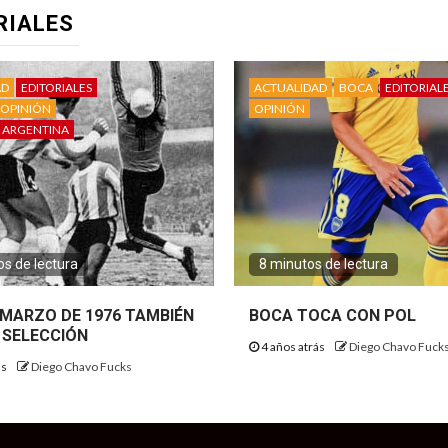
RIALES
AD
EDITORIALES
ACTUALIDAD
BOCA
EDITORIAL
OPINIÓN
OPINIÓN
 ARGENTINA
s de lectura
8 minutos de lectura
E MARZO DE 1976 TAMBIÉN
BOCA TOCA CON POL
 SELECCIÓN
4 años atrás
Diego Chavo Fuck
ás
Diego Chavo Fucks