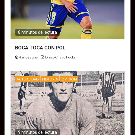
8 minutos de lectura
BOCA TOCA CON POL
4 años atrás
Diego Chavo Fucks
ACTUALIDAD
HISTORIA
OPINIÓN
9 minutos de lectura