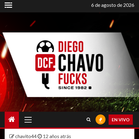
Saltar
6 de agosto de 2026
al
contenido
Menú
EN VIVO
principal
chavito44
12 años atrás