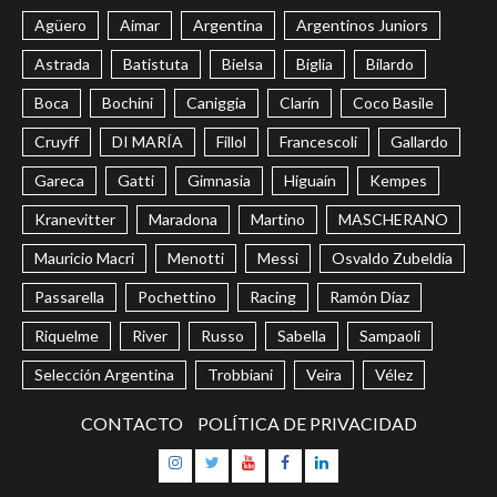
Agüero
Aimar
Argentina
Argentinos Juniors
Astrada
Batistuta
Bielsa
Biglia
Bilardo
Boca
Bochini
Caniggia
Clarín
Coco Basile
Cruyff
DI MARÍA
Fillol
Francescoli
Gallardo
Gareca
Gatti
Gimnasia
Higuaín
Kempes
Kranevitter
Maradona
Martino
MASCHERANO
Mauricio Macri
Menotti
Messi
Osvaldo Zubeldía
Passarella
Pochettino
Racing
Ramón Díaz
Riquelme
River
Russo
Sabella
Sampaoli
Selección Argentina
Trobbiani
Veira
Vélez
CONTACTO
POLÍTICA DE PRIVACIDAD
Instagram
Twitter
Youtube
Facebook
LinkedIn