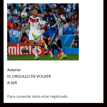
Seguir
Anterior
leyendo
EL ORGULLO DE VOLVER
A SER
Para comentar debe estar
registrado
.