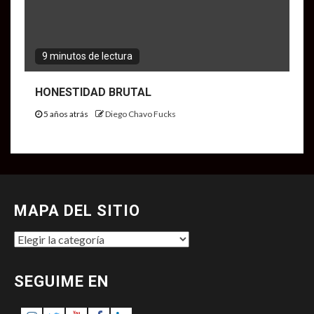
9 minutos de lectura
HONESTIDAD BRUTAL
5 años atrás
Diego Chavo Fucks
MAPA DEL SITIO
MAPA
DEL
SITIO
SEGUIME EN