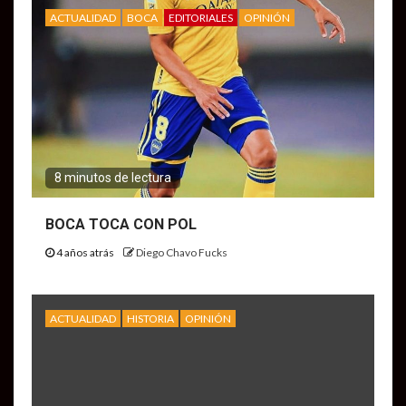
ACTUALIDAD
BOCA
EDITORIALES
OPINIÓN
8 minutos de lectura
BOCA TOCA CON POL
4 años atrás
Diego Chavo Fucks
ACTUALIDAD
HISTORIA
OPINIÓN