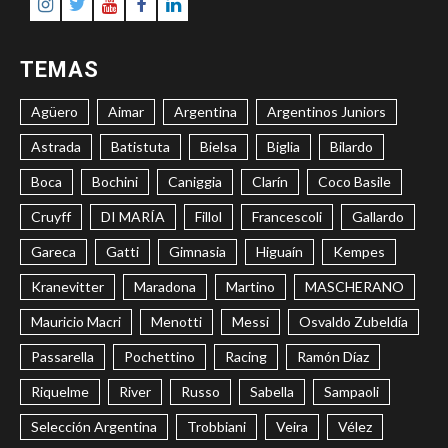
Instagram
Twitter
Youtube
Facebook
LinkedIn
TEMAS
Agüero
Aimar
Argentina
Argentinos Juniors
Astrada
Batistuta
Bielsa
Biglia
Bilardo
Boca
Bochini
Caniggia
Clarín
Coco Basile
Cruyff
DI MARÍA
Fillol
Francescoli
Gallardo
Gareca
Gatti
Gimnasia
Higuaín
Kempes
Kranevitter
Maradona
Martino
MASCHERANO
Mauricio Macri
Menotti
Messi
Osvaldo Zubeldía
Passarella
Pochettino
Racing
Ramón Díaz
Riquelme
River
Russo
Sabella
Sampaoli
Selección Argentina
Trobbiani
Veira
Vélez