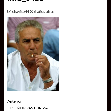
chavito44
6 años atrás
Seguir
Anterior
leyendo
EL SEÑOR PASTORIZA