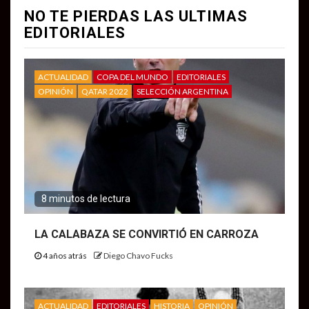
NO TE PIERDAS LAS ULTIMAS
EDITORIALES
ACTUALIDAD
COPA DEL MUNDO
EDITORIALES
OPINIÓN
QATAR 2022
SELECCIÓN ARGENTINA
8 minutos de lectura
LA CALABAZA SE CONVIRTIÓ EN CARROZA
4 años atrás
Diego Chavo Fucks
ACTUALIDAD
EDITORIALES
HISTORIA
OPINIÓN