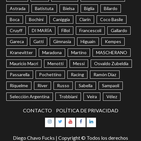
Astrada
Batistuta
Bielsa
Biglia
Bilardo
Boca
Bochini
Caniggia
Clarín
Coco Basile
Cruyff
DI MARÍA
Fillol
Francescoli
Gallardo
Gareca
Gatti
Gimnasia
Higuaín
Kempes
Kranevitter
Maradona
Martino
MASCHERANO
Mauricio Macri
Menotti
Messi
Osvaldo Zubeldía
Passarella
Pochettino
Racing
Ramón Díaz
Riquelme
River
Russo
Sabella
Sampaoli
Selección Argentina
Trobbiani
Veira
Vélez
CONTACTO
POLÍTICA DE PRIVACIDAD
Instagram
Twitter
Youtube
Facebook
LinkedIn
Diego Chavo Fucks | Copyright © Todos los derechos