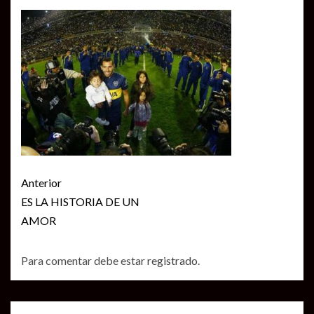
Seguir
Anterior
leyendo
ES LA HISTORIA DE UN
AMOR
Para comentar debe estar
registrado
.