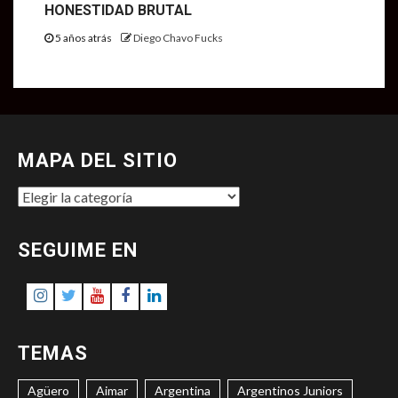
HONESTIDAD BRUTAL
5 años atrás
Diego Chavo Fucks
MAPA DEL SITIO
MAPA
DEL
SITIO
SEGUIME EN
Instagram
Twitter
Youtube
Facebook
LinkedIn
TEMAS
Agüero
Aimar
Argentina
Argentinos Juniors