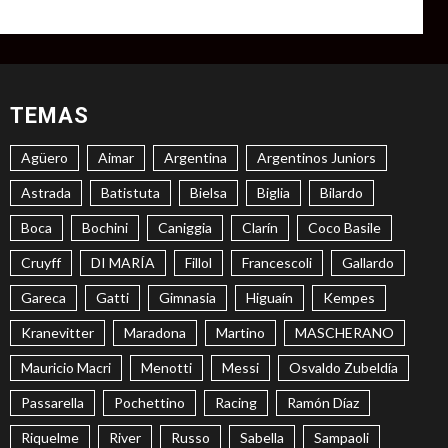
TEMAS
Agüero
Aimar
Argentina
Argentinos Juniors
Astrada
Batistuta
Bielsa
Biglia
Bilardo
Boca
Bochini
Caniggia
Clarín
Coco Basile
Cruyff
DI MARÍA
Fillol
Francescoli
Gallardo
Gareca
Gatti
Gimnasia
Higuaín
Kempes
Kranevitter
Maradona
Martino
MASCHERANO
Mauricio Macri
Menotti
Messi
Osvaldo Zubeldía
Passarella
Pochettino
Racing
Ramón Díaz
Riquelme
River
Russo
Sabella
Sampaoli