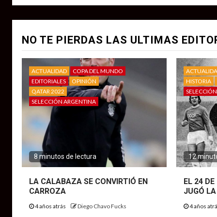
NO TE PIERDAS LAS ULTIMAS EDITO
ACTUALIDAD
COPA DEL MUNDO
ACTUALID
EDITORIALES
OPINIÓN
HISTORIA
QATAR 2022
SELECCIÓN
SELECCIÓN ARGENTINA
8 minutos de lectura
12 minuto
LA CALABAZA SE CONVIRTIÓ EN
EL 24 D
CARROZA
JUGÓ LA
4 años atrás
Diego Chavo Fucks
4 años atr