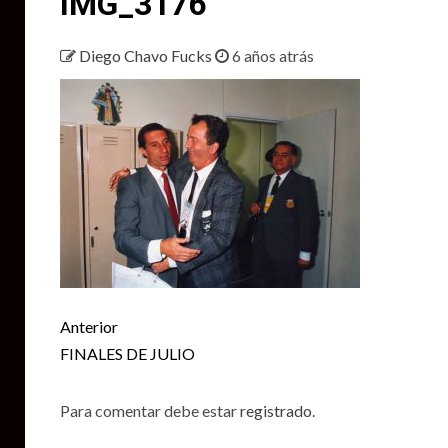
IMG_3176
Diego Chavo Fucks
6 años atrás
Seguir
Anterior
leyendo
FINALES DE JULIO
Para comentar debe estar
registrado
.