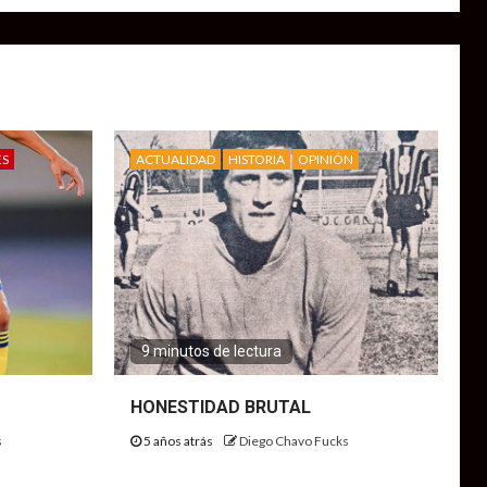
ES
ACTUALIDAD
HISTORIA
OPINIÓN
9 minutos de lectura
HONESTIDAD BRUTAL
s
5 años atrás
Diego Chavo Fucks