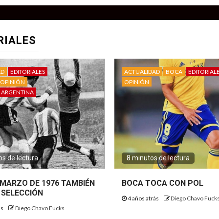
RIALES
AD
EDITORIALES
ACTUALIDAD
BOCA
EDITORIAL
OPINIÓN
OPINIÓN
 ARGENTINA
s de lectura
8 minutos de lectura
E MARZO DE 1976 TAMBIÉN
BOCA TOCA CON POL
 SELECCIÓN
4 años atrás
Diego Chavo Fuck
ás
Diego Chavo Fucks