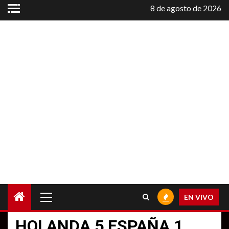
Saltar
8 de agosto de 2026
al
contenido
Menú
EN VIVO
principal
HOLANDA 5 ESPAÑA 1