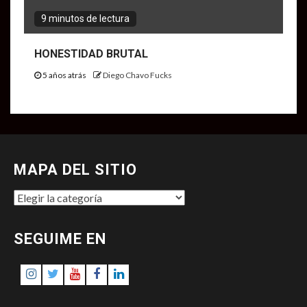
9 minutos de lectura
HONESTIDAD BRUTAL
5 años atrás
Diego Chavo Fucks
MAPA DEL SITIO
MAPA
DEL
SITIO
SEGUIME EN
Instagram
Twitter
Youtube
Facebook
LinkedIn