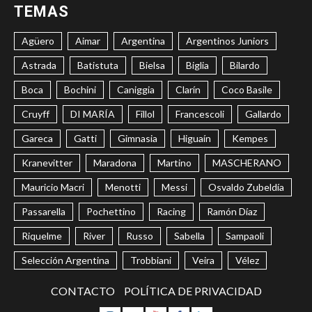
TEMAS
Agüero
Aimar
Argentina
Argentinos Juniors
Astrada
Batistuta
Bielsa
Biglia
Bilardo
Boca
Bochini
Caniggia
Clarín
Coco Basile
Cruyff
DI MARÍA
Fillol
Francescoli
Gallardo
Gareca
Gatti
Gimnasia
Higuaín
Kempes
Kranevitter
Maradona
Martino
MASCHERANO
Mauricio Macri
Menotti
Messi
Osvaldo Zubeldía
Passarella
Pochettino
Racing
Ramón Díaz
Riquelme
River
Russo
Sabella
Sampaoli
Selección Argentina
Trobbiani
Veira
Vélez
CONTACTO
POLÍTICA DE PRIVACIDAD