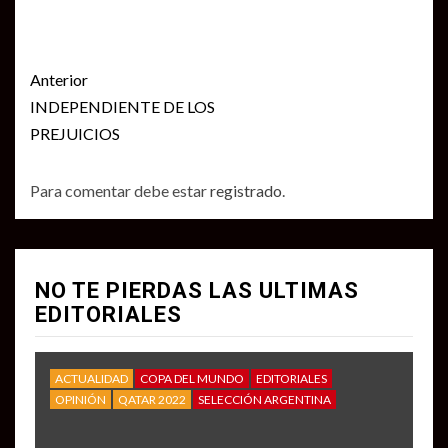
Seguir
Anterior
leyendo
INDEPENDIENTE DE LOS
PREJUICIOS
Para comentar debe estar
registrado
.
NO TE PIERDAS LAS ULTIMAS
EDITORIALES
ACTUALIDAD
COPA DEL MUNDO
EDITORIALES
OPINIÓN
QATAR 2022
SELECCIÓN ARGENTINA