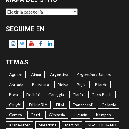
MAPA
DEL
SITIO
SEGUIME EN
Instagram
Twitter
Youtube
Facebook
LinkedIn
TEMAS
Agüero
Aimar
Argentina
Argentinos Juniors
Astrada
Batistuta
Bielsa
Biglia
Bilardo
Boca
Bochini
Caniggia
Clarín
Coco Basile
Cruyff
DI MARÍA
Fillol
Francescoli
Gallardo
Gareca
Gatti
Gimnasia
Higuaín
Kempes
Kranevitter
Maradona
Martino
MASCHERANO