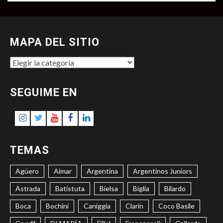
MAPA DEL SITIO
MAPA
DEL
SITIO
SEGUIME EN
Instagram
Twitter
Youtube
Facebook
LinkedIn
TEMAS
Agüero
Aimar
Argentina
Argentinos Juniors
Astrada
Batistuta
Bielsa
Biglia
Bilardo
Boca
Bochini
Caniggia
Clarín
Coco Basile