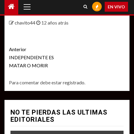
Menú
EN VIVO
principal
chavito44
12 años atrás
Seguir
Anterior
leyendo
INDEPENDIENTE ES
MATAR O MORIR
Para comentar debe estar
registrado
.
NO TE PIERDAS LAS ULTIMAS
EDITORIALES