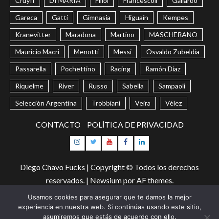
Cruyff
DI MARÍA
Fillol
Francescoli
Gallardo
Gareca
Gatti
Gimnasia
Higuaín
Kempes
Kranevitter
Maradona
Martino
MASCHERANO
Mauricio Macri
Menotti
Messi
Osvaldo Zubeldía
Passarella
Pochettino
Racing
Ramón Díaz
Riquelme
River
Russo
Sabella
Sampaoli
Selección Argentina
Trobbiani
Veira
Vélez
CONTACTO
POLÍTICA DE PRIVACIDAD
Instagram
Twitter
Youtube
Facebook
LinkedIn
Diego Chavo Fucks | Copyright © Todos los derechos
reservados.
|
Newsium
por AF themes.
Usamos cookies para asegurar que te damos la mejor
Too Many Requests
experiencia en nuestra web. Si continúas usando este sitio,
asumiremos que estás de acuerdo con ello.