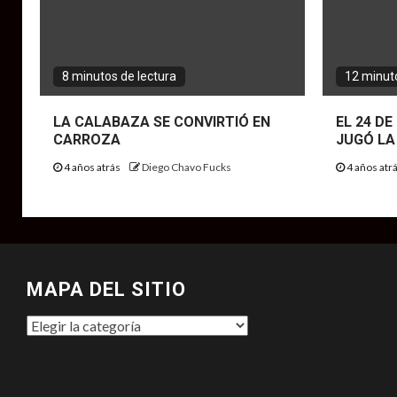
8 minutos de lectura
12 minuto
LA CALABAZA SE CONVIRTIÓ EN
EL 24 D
CARROZA
JUGÓ LA
4 años atrás
Diego Chavo Fucks
4 años atr
MAPA DEL SITIO
MAPA
DEL
SITIO