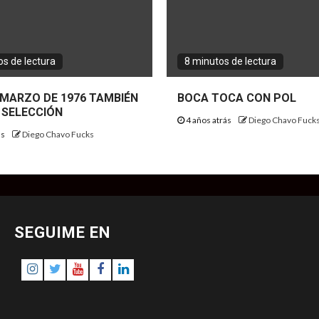
s de lectura
8 minutos de lectura
E MARZO DE 1976 TAMBIÉN
BOCA TOCA CON POL
 SELECCIÓN
4 años atrás
Diego Chavo Fuck
ás
Diego Chavo Fucks
SEGUIME EN
Instagram
Twitter
Youtube
Facebook
LinkedIn