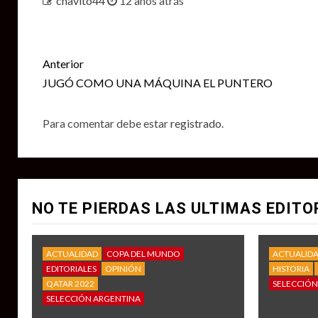
chavito44
12 años atrás
Seguir
Anterior
leyendo
JUGÓ COMO UNA MÁQUINA EL PUNTERO
Para comentar debe estar
registrado
.
NO TE PIERDAS LAS ULTIMAS EDITO
ACTUALIDAD
COPA DEL MUNDO
ACTUALID
EDITORIALES
OPINIÓN
HISTORIA
QATAR 2022
SELECCIÓN
SELECCIÓN ARGENTINA