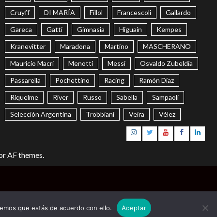
Cruyff
DI MARÍA
Fillol
Francescoli
Gallardo
Gareca
Gatti
Gimnasia
Higuaín
Kempes
Kranevitter
Maradona
Martino
MASCHERANO
Mauricio Macri
Menotti
Messi
Osvaldo Zubeldía
Passarella
Pochettino
Racing
Ramón Díaz
Riquelme
River
Russo
Sabella
Sampaoli
Selección Argentina
Trobbiani
Veira
Vélez
Instagram
Twitter
Youtube
Facebook
Linke
or AF themes.
remos que estás de acuerdo con ello.
Aceptar