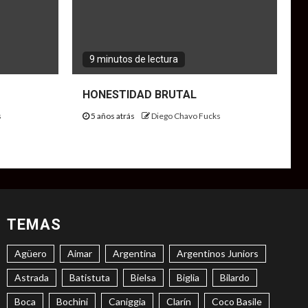
9 minutos de lectura
HONESTIDAD BRUTAL
s
5 años atrás
Diego Chavo Fucks
TEMAS
Agüero
Aimar
Argentina
Argentinos Juniors
Astrada
Batistuta
Bielsa
Biglia
Bilardo
Boca
Bochini
Caniggia
Clarín
Coco Basile