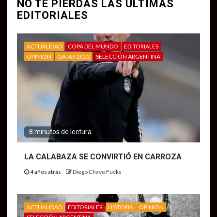
NO TE PIERDAS LAS ULTIMAS
EDITORIALES
ACTUALIDAD
COPA DEL MUNDO
EDITORIALES
OPINIÓN
QATAR 2022
SELECCIÓN ARGENTINA
8 minutos de lectura
LA CALABAZA SE CONVIRTIÓ EN CARROZA
4 años atrás
Diego Chavo Fucks
ACTUALIDAD
EDITORIALES
HISTORIA
OPINIÓN