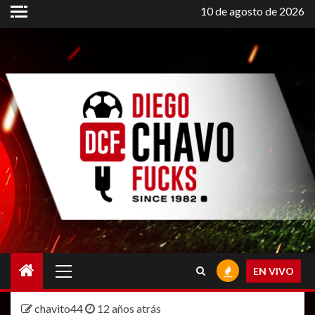
Saltar
10 de agosto de 2026
al
contenido
Menú
EN VIVO
principal
chavito44
12 años atrás