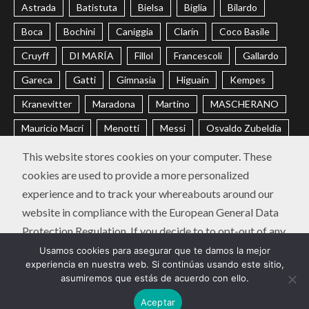
Astrada
Batistuta
Bielsa
Biglia
Bilardo
Boca
Bochini
Caniggia
Clarín
Coco Basile
Cruyff
DI MARÍA
Fillol
Francescoli
Gallardo
Gareca
Gatti
Gimnasia
Higuaín
Kempes
Kranevitter
Maradona
Martino
MASCHERANO
Mauricio Macri
Menotti
Messi
Osvaldo Zubeldía
Passarella
Pochettino
Racing
Ramón Díaz
This website stores cookies on your computer. These
cookies are used to provide a more personalized
Riquelme
River
Russo
Sabella
Sampaoli
experience and to track your whereabouts around our
Selección Argentina
Trobbiani
Veira
Vélez
website in compliance with the European General Data
Protection Regulation. If you decide to to opt-out of any
CONTACTO
POLÍTICA DE PRIVACIDAD
future tracking, a cookie will be setup in your browser to
Usamos cookies para asegurar que te damos la mejor
Instagram
Twitter
Youtube
Facebook
LinkedIn
experiencia en nuestra web. Si continúas usando este sitio,
remember this choice for one year.
asumiremos que estás de acuerdo con ello.
Diego Chavo Fucks | Copyright © Todos los derechos
Aceptar
Accept
or
Deny