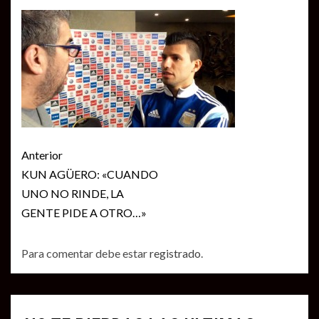
Seguir
Anterior
leyendo
KUN AGÜERO: «CUANDO
UNO NO RINDE, LA
GENTE PIDE A OTRO…»
Para comentar debe estar
registrado
.