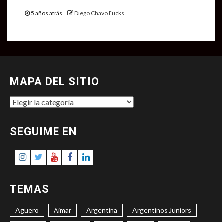
5 años atrás
Diego Chavo Fucks
MAPA DEL SITIO
MAPA
DEL
SITIO
SEGUIME EN
Instagram
Twitter
Youtube
Facebook
LinkedIn
TEMAS
Agüero
Aimar
Argentina
Argentinos Juniors