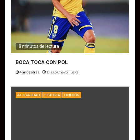
8 minutos de lectura
BOCA TOCA CON POL
4 años atrás
Diego Chavo Fucks
ACTUALIDAD
HISTORIA
OPINIÓN