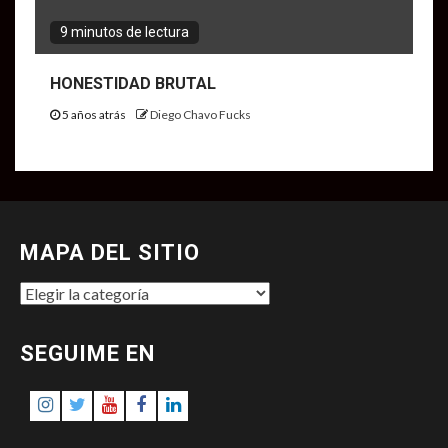
9 minutos de lectura
HONESTIDAD BRUTAL
5 años atrás
Diego Chavo Fucks
MAPA DEL SITIO
MAPA
DEL
SITIO
SEGUIME EN
Instagram
Twitter
Youtube
Facebook
LinkedIn