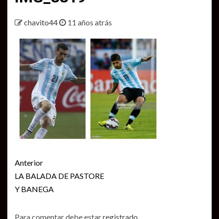
chavito44
11 años atrás
Seguir
Anterior
leyendo
LA BALADA DE PASTORE
Y BANEGA
Para comentar debe estar
registrado
.