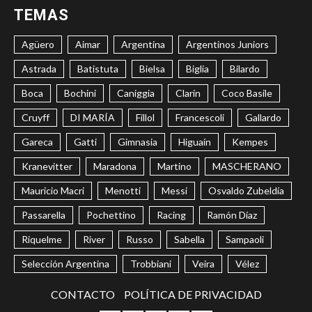
TEMAS
Agüero
Aimar
Argentina
Argentinos Juniors
Astrada
Batistuta
Bielsa
Biglia
Bilardo
Boca
Bochini
Caniggia
Clarín
Coco Basile
Cruyff
DI MARÍA
Fillol
Francescoli
Gallardo
Gareca
Gatti
Gimnasia
Higuaín
Kempes
Kranevitter
Maradona
Martino
MASCHERANO
Mauricio Macri
Menotti
Messi
Osvaldo Zubeldía
Passarella
Pochettino
Racing
Ramón Díaz
Riquelme
River
Russo
Sabella
Sampaoli
Selección Argentina
Trobbiani
Veira
Vélez
CONTACTO
POLÍTICA DE PRIVACIDAD