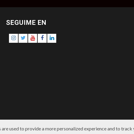
SEGUIME EN
Instagram
Twitter
Youtube
Facebook
LinkedIn
 are used to provide a more personalized experience and to track