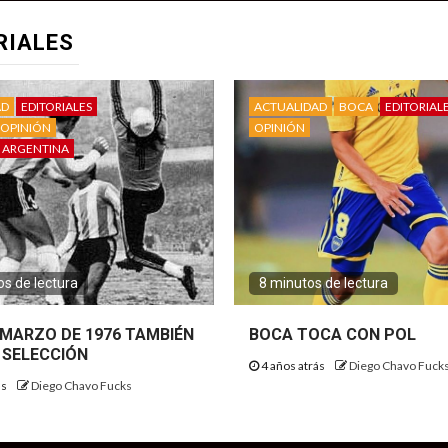
RIALES
AD
EDITORIALES
ACTUALIDAD
BOCA
EDITORIAL
OPINIÓN
OPINIÓN
 ARGENTINA
s de lectura
8 minutos de lectura
E MARZO DE 1976 TAMBIÉN
BOCA TOCA CON POL
 SELECCIÓN
4 años atrás
Diego Chavo Fuck
ás
Diego Chavo Fucks