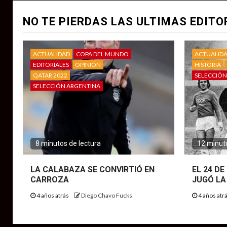
NO TE PIERDAS LAS ULTIMAS EDITO
ACTUALIDAD
COPA DEL MUNDO
ACTUALID
EDITORIALES
OPINIÓN
HISTORIA
QATAR 2022
SELECCIÓN
SELECCIÓN ARGENTINA
8 minutos de lectura
12 minuto
LA CALABAZA SE CONVIRTIÓ EN
EL 24 D
CARROZA
JUGÓ LA
4 años atrás
Diego Chavo Fucks
4 años atr