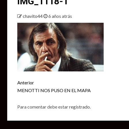
IMG_1118-1
chavito44
6 años atrás
Seguir
Anterior
leyendo
MENOTTI NOS PUSO EN EL MAPA
Para comentar debe estar
registrado
.