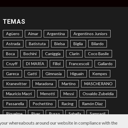
TEMAS
Agüero
Aimar
Argentina
Argentinos Juniors
Astrada
Batistuta
Bielsa
Biglia
Bilardo
Boca
Bochini
Caniggia
Clarín
Coco Basile
Cruyff
DI MARÍA
Fillol
Francescoli
Gallardo
Gareca
Gatti
Gimnasia
Higuaín
Kempes
Kranevitter
Maradona
Martino
MASCHERANO
Mauricio Macri
Menotti
Messi
Osvaldo Zubeldía
Passarella
Pochettino
Racing
Ramón Díaz
Riquelme
River
Russo
Sabella
Sampaoli
 your whereabouts around our website in compliance with the
Selección Argentina
Trobbiani
Veira
Vélez