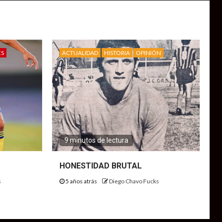
ES
ACTUALIDAD
HISTORIA
OPINIÓN
9 minutos de lectura
HONESTIDAD BRUTAL
s
5 años atrás
Diego Chavo Fucks