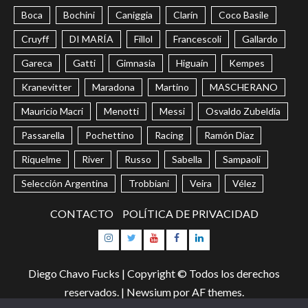
Boca
Bochini
Caniggia
Clarín
Coco Basile
Cruyff
DI MARÍA
Fillol
Francescoli
Gallardo
Gareca
Gatti
Gimnasia
Higuaín
Kempes
Kranevitter
Maradona
Martino
MASCHERANO
Mauricio Macri
Menotti
Messi
Osvaldo Zubeldía
Passarella
Pochettino
Racing
Ramón Díaz
Riquelme
River
Russo
Sabella
Sampaoli
Selección Argentina
Trobbiani
Veira
Vélez
CONTACTO
POLÍTICA DE PRIVACIDAD
Instagram
Twitter
Youtube
Facebook
LinkedIn
Diego Chavo Fucks | Copyright © Todos los derechos
reservados.
|
Newsium
por AF themes.