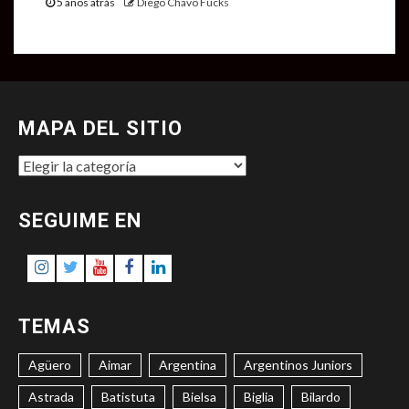
5 años atrás
Diego Chavo Fucks
MAPA DEL SITIO
MAPA
DEL
SITIO
SEGUIME EN
Instagram
Twitter
Youtube
Facebook
LinkedIn
TEMAS
Agüero
Aimar
Argentina
Argentinos Juniors
Astrada
Batistuta
Bielsa
Biglia
Bilardo