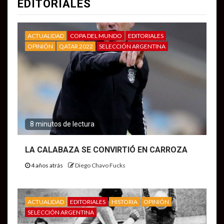
EDITORIALES
ACTUALIDAD
COPA DEL MUNDO
EDITORIALES
OPINIÓN
QATAR 2022
SELECCIÓN ARGENTINA
8 minutos de lectura
LA CALABAZA SE CONVIRTIÓ EN CARROZA
4 años atrás
Diego Chavo Fucks
ACTUALIDAD
EDITORIALES
HISTORIA
OPINIÓN
SELECCIÓN ARGENTINA