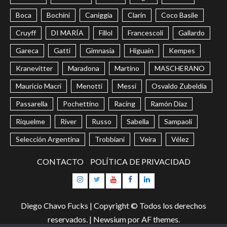
Boca
Bochini
Caniggia
Clarín
Coco Basile
Cruyff
DI MARÍA
Fillol
Francescoli
Gallardo
Gareca
Gatti
Gimnasia
Higuaín
Kempes
Kranevitter
Maradona
Martino
MASCHERANO
Mauricio Macri
Menotti
Messi
Osvaldo Zubeldía
Passarella
Pochettino
Racing
Ramón Díaz
Riquelme
River
Russo
Sabella
Sampaoli
Selección Argentina
Trobbiani
Veira
Vélez
CONTACTO
POLÍTICA DE PRIVACIDAD
Instagram
Twitter
Youtube
Facebook
LinkedIn
Diego Chavo Fucks | Copyright © Todos los derechos
reservados.
|
Newsium
por AF themes.