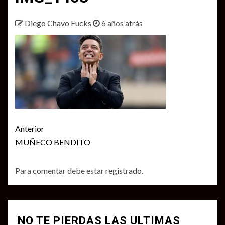
Diego Chavo Fucks
6 años atrás
Seguir
Anterior
leyendo
MUÑECO BENDITO
Para comentar debe estar
registrado
.
NO TE PIERDAS LAS ULTIMAS