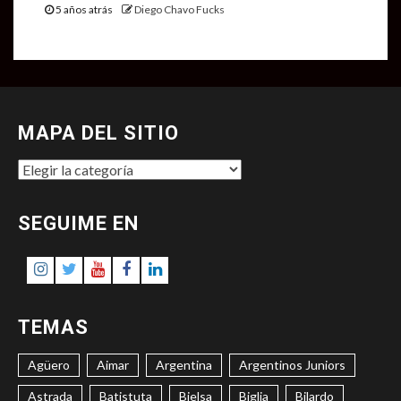
5 años atrás
Diego Chavo Fucks
MAPA DEL SITIO
MAPA
DEL
SITIO
SEGUIME EN
Instagram
Twitter
Youtube
Facebook
LinkedIn
TEMAS
Agüero
Aimar
Argentina
Argentinos Juniors
Astrada
Batistuta
Bielsa
Biglia
Bilardo