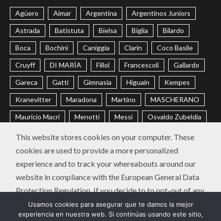
Agüero
Aimar
Argentina
Argentinos Juniors
Astrada
Batistuta
Bielsa
Biglia
Bilardo
Boca
Bochini
Caniggia
Clarín
Coco Basile
Cruyff
DI MARÍA
Fillol
Francescoli
Gallardo
Gareca
Gatti
Gimnasia
Higuaín
Kempes
Kranevitter
Maradona
Martino
MASCHERANO
Mauricio Macri
Menotti
Messi
Osvaldo Zubeldía
Passarella
Pochettino
Racing
Ramón Díaz
This website stores cookies on your computer. These
cookies are used to provide a more personalized
Riquelme
River
Russo
Sabella
Sampaoli
experience and to track your whereabouts around our
Selección Argentina
Trobbiani
Veira
Vélez
website in compliance with the European General Data
Protection Regulation. If you decide to to opt-out of any
CONTACTO
POLÍTICA DE PRIVACIDAD
future tracking, a cookie will be setup in your browser to
Usamos cookies para asegurar que te damos la mejor
Instagram
Twitter
Youtube
Facebook
LinkedIn
experiencia en nuestra web. Si continúas usando este sitio,
remember this choice for one year.