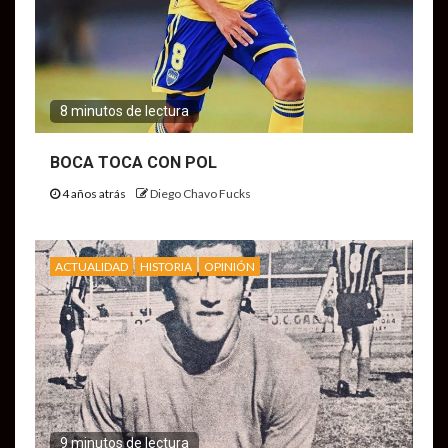
8 minutos de lectura
BOCA TOCA CON POL
4 años atrás
Diego Chavo Fucks
ACTUALIDAD
HISTORIA
OPINIÓN
9 minutos de lectura