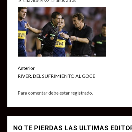
chavito44
12 años atrás
Seguir
Anterior
leyendo
RIVER, DEL SUFRIMIENTO AL GOCE
Para comentar debe estar
registrado
.
NO TE PIERDAS LAS ULTIMAS EDITO