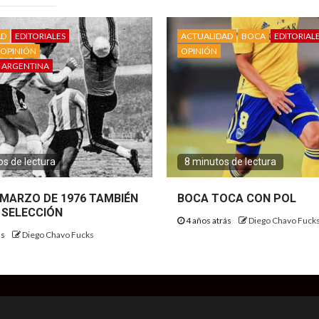
AD
EDITORIALES
ACTUALIDAD
BOCA
EDITORIAL
OPINIÓN
OPINIÓN
 ARGENTINA
s de lectura
8 minutos de lectura
E MARZO DE 1976 TAMBIÉN
BOCA TOCA CON POL
 SELECCIÓN
4 años atrás
Diego Chavo Fuck
ás
Diego Chavo Fucks