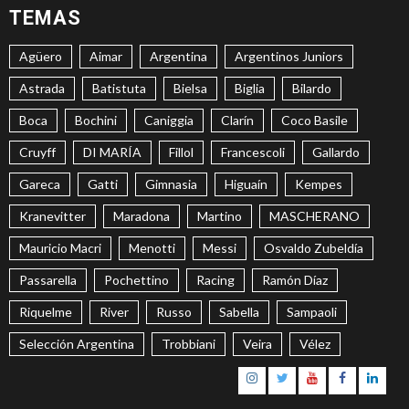
TEMAS
Agüero
Aimar
Argentina
Argentinos Juniors
Astrada
Batistuta
Bielsa
Biglia
Bilardo
Boca
Bochini
Caniggia
Clarín
Coco Basile
Cruyff
DI MARÍA
Fillol
Francescoli
Gallardo
Gareca
Gatti
Gimnasia
Higuaín
Kempes
Kranevitter
Maradona
Martino
MASCHERANO
Mauricio Macri
Menotti
Messi
Osvaldo Zubeldía
Passarella
Pochettino
Racing
Ramón Díaz
Riquelme
River
Russo
Sabella
Sampaoli
Selección Argentina
Trobbiani
Veira
Vélez
Instagram
Twitter
Youtube
Facebook
Linke