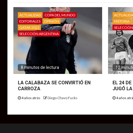
ACTUALIDAD
COPA DEL MUNDO
ACTUALID
EDITORIALES
OPINIÓN
HISTORIA
QATAR 2022
SELECCIÓN
SELECCIÓN ARGENTINA
8 minutos de lectura
12 minuto
LA CALABAZA SE CONVIRTIÓ EN
EL 24 D
CARROZA
JUGÓ LA
4 años atrás
Diego Chavo Fucks
4 años atr