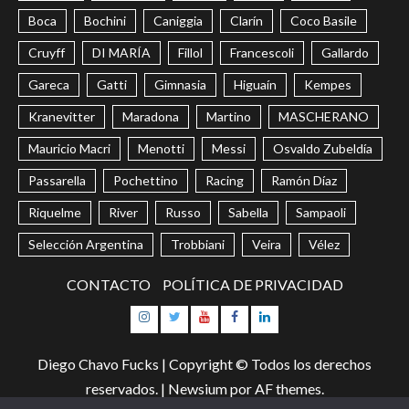
Boca
Bochini
Caniggia
Clarín
Coco Basile
Cruyff
DI MARÍA
Fillol
Francescoli
Gallardo
Gareca
Gatti
Gimnasia
Higuaín
Kempes
Kranevitter
Maradona
Martino
MASCHERANO
Mauricio Macri
Menotti
Messi
Osvaldo Zubeldía
Passarella
Pochettino
Racing
Ramón Díaz
Riquelme
River
Russo
Sabella
Sampaoli
Selección Argentina
Trobbiani
Veira
Vélez
CONTACTO
POLÍTICA DE PRIVACIDAD
Instagram
Twitter
Youtube
Facebook
LinkedIn
Diego Chavo Fucks | Copyright © Todos los derechos
reservados.
|
Newsium
por AF themes.