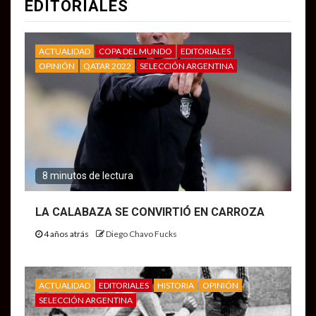
EDITORIALES
ACTUALIDAD
COPA DEL MUNDO
EDITORIALES
OPINIÓN
QATAR 2022
SELECCIÓN ARGENTINA
8 minutos de lectura
LA CALABAZA SE CONVIRTIÓ EN CARROZA
4 años atrás
Diego Chavo Fucks
ACTUALIDAD
EDITORIALES
HISTORIA
OPINIÓN
SELECCIÓN ARGENTINA