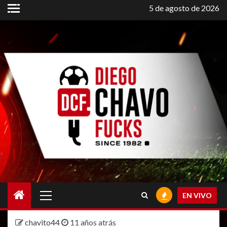
Saltar
5 de agosto de 2026
al
contenido
Menú
EN VIVO
principal
chavito44
11 años atrás