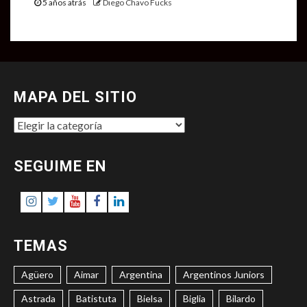
5 años atrás
Diego Chavo Fucks
MAPA DEL SITIO
MAPA
DEL
SITIO
SEGUIME EN
Instagram
Twitter
Youtube
Facebook
LinkedIn
TEMAS
Agüero
Aimar
Argentina
Argentinos Juniors
Astrada
Batistuta
Bielsa
Biglia
Bilardo