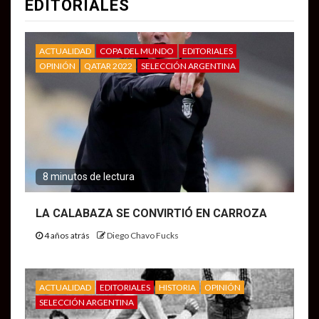
EDITORIALES
ACTUALIDAD
COPA DEL MUNDO
EDITORIALES
OPINIÓN
QATAR 2022
SELECCIÓN ARGENTINA
8 minutos de lectura
LA CALABAZA SE CONVIRTIÓ EN CARROZA
4 años atrás
Diego Chavo Fucks
ACTUALIDAD
EDITORIALES
HISTORIA
OPINIÓN
SELECCIÓN ARGENTINA