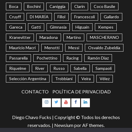
Boca
Bochini
Caniggia
Clarín
Coco Basile
Cruyff
DI MARÍA
Fillol
Francescoli
Gallardo
Gareca
Gatti
Gimnasia
Higuaín
Kempes
Kranevitter
Maradona
Martino
MASCHERANO
Mauricio Macri
Menotti
Messi
Osvaldo Zubeldía
Passarella
Pochettino
Racing
Ramón Díaz
Riquelme
River
Russo
Sabella
Sampaoli
Selección Argentina
Trobbiani
Veira
Vélez
CONTACTO
POLÍTICA DE PRIVACIDAD
Instagram
Twitter
Youtube
Facebook
LinkedIn
Diego Chavo Fucks | Copyright © Todos los derechos
reservados.
|
Newsium
por AF themes.