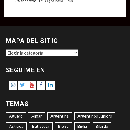
5 años atrás
Diego Chavo Fucks
MAPA DEL SITIO
MAPA
DEL
SITIO
SEGUIME EN
Instagram
Twitter
Youtube
Facebook
LinkedIn
TEMAS
Agüero
Aimar
Argentina
Argentinos Juniors
Astrada
Batistuta
Bielsa
Biglia
Bilardo