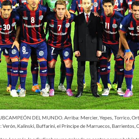
CAMPEÓN DEL MUNDO. Arriba: Mercier, Yepes, Torrico, Orti
 Verón, Kalinski, Buffarini, el Príncipe de Marruecos, Barrientos, 