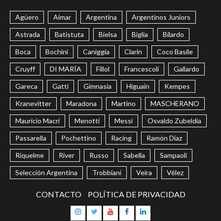
Agüero
Aimar
Argentina
Argentinos Juniors
Astrada
Batistuta
Bielsa
Biglia
Bilardo
Boca
Bochini
Caniggia
Clarín
Coco Basile
Cruyff
DI MARÍA
Fillol
Francescoli
Gallardo
Gareca
Gatti
Gimnasia
Higuaín
Kempes
Kranevitter
Maradona
Martino
MASCHERANO
Mauricio Macri
Menotti
Messi
Osvaldo Zubeldía
Passarella
Pochettino
Racing
Ramón Díaz
Riquelme
River
Russo
Sabella
Sampaoli
Selección Argentina
Trobbiani
Veira
Vélez
CONTACTO
POLÍTICA DE PRIVACIDAD
Instagram
Twitter
Youtube
Facebook
LinkedIn