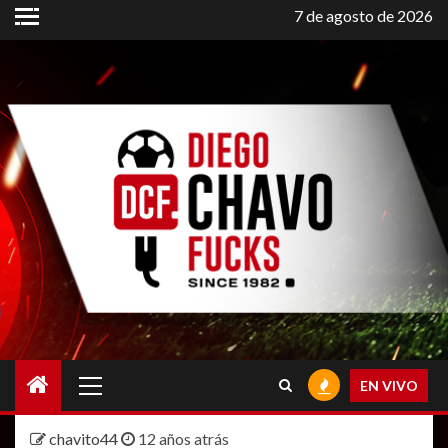
Saltar
7 de agosto de 2026
al
contenido
Menú
EN VIVO
principal
chavito44
12 años atrás