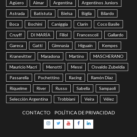
Agüero
Aimar
Argentina
Argentinos Juniors
Astrada
Batistuta
Bielsa
Biglia
Bilardo
Boca
Bochini
Caniggia
Clarín
Coco Basile
Cruyff
DI MARÍA
Fillol
Francescoli
Gallardo
Gareca
Gatti
Gimnasia
Higuaín
Kempes
Kranevitter
Maradona
Martino
MASCHERANO
Mauricio Macri
Menotti
Messi
Osvaldo Zubeldía
Passarella
Pochettino
Racing
Ramón Díaz
Riquelme
River
Russo
Sabella
Sampaoli
Selección Argentina
Trobbiani
Veira
Vélez
CONTACTO
POLÍTICA DE PRIVACIDAD
Instagram
Twitter
Youtube
Facebook
LinkedIn