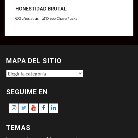
HONESTIDAD BRUTAL
5 años atrás
Diego Chavo Fucks
MAPA DEL SITIO
MAPA
DEL
SITIO
SEGUIME EN
Instagram
Twitter
Youtube
Facebook
LinkedIn
TEMAS