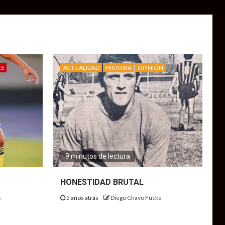
ES
ACTUALIDAD
HISTORIA
OPINIÓN
9 minutos de lectura
HONESTIDAD BRUTAL
s
5 años atrás
Diego Chavo Fucks