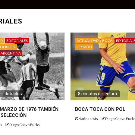
RIALES
AD
EDITORIALES
ACTUALIDAD
BOCA
EDITORIAL
OPINIÓN
OPINIÓN
 ARGENTINA
s de lectura
8 minutos de lectura
E MARZO DE 1976 TAMBIÉN
BOCA TOCA CON POL
 SELECCIÓN
4 años atrás
Diego Chavo Fuck
ás
Diego Chavo Fucks