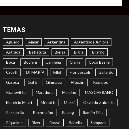
TEMAS
Agüero
Aimar
Argentina
Argentinos Juniors
Astrada
Batistuta
Bielsa
Biglia
Bilardo
Boca
Bochini
Caniggia
Clarín
Coco Basile
Cruyff
DI MARÍA
Fillol
Francescoli
Gallardo
Gareca
Gatti
Gimnasia
Higuaín
Kempes
Kranevitter
Maradona
Martino
MASCHERANO
Mauricio Macri
Menotti
Messi
Osvaldo Zubeldía
Passarella
Pochettino
Racing
Ramón Díaz
Riquelme
River
Russo
Sabella
Sampaoli