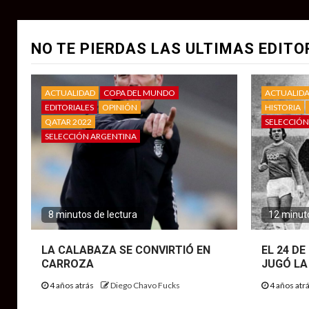
NO TE PIERDAS LAS ULTIMAS EDITO
ACTUALIDAD
COPA DEL MUNDO
ACTUALID
EDITORIALES
OPINIÓN
HISTORIA
QATAR 2022
SELECCIÓN
SELECCIÓN ARGENTINA
8 minutos de lectura
12 minuto
LA CALABAZA SE CONVIRTIÓ EN
EL 24 D
CARROZA
JUGÓ LA
4 años atrás
Diego Chavo Fucks
4 años atr