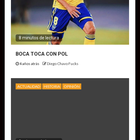
8 minutos de lectura
BOCA TOCA CON POL
4 años atrás
Diego Chavo Fucks
ACTUALIDAD
HISTORIA
OPINIÓN