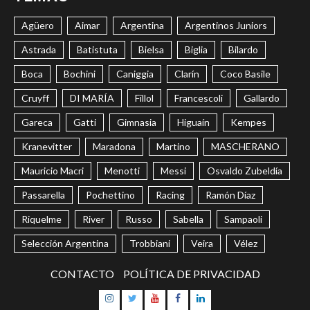
Agüero
Aimar
Argentina
Argentinos Juniors
Astrada
Batistuta
Bielsa
Biglia
Bilardo
Boca
Bochini
Caniggia
Clarín
Coco Basile
Cruyff
DI MARÍA
Fillol
Francescoli
Gallardo
Gareca
Gatti
Gimnasia
Higuaín
Kempes
Kranevitter
Maradona
Martino
MASCHERANO
Mauricio Macri
Menotti
Messi
Osvaldo Zubeldía
Passarella
Pochettino
Racing
Ramón Díaz
Riquelme
River
Russo
Sabella
Sampaoli
Selección Argentina
Trobbiani
Veira
Vélez
CONTACTO
POLÍTICA DE PRIVACIDAD
Instagram
Twitter
Youtube
Facebook
LinkedIn