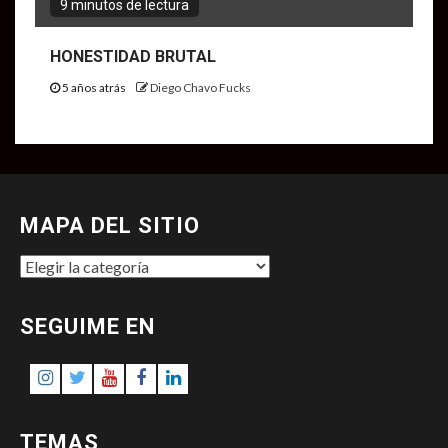
9 minutos de lectura
HONESTIDAD BRUTAL
5 años atrás
Diego Chavo Fucks
MAPA DEL SITIO
MAPA
DEL
SITIO
SEGUIME EN
Instagram
Twitter
Youtube
Facebook
LinkedIn
TEMAS