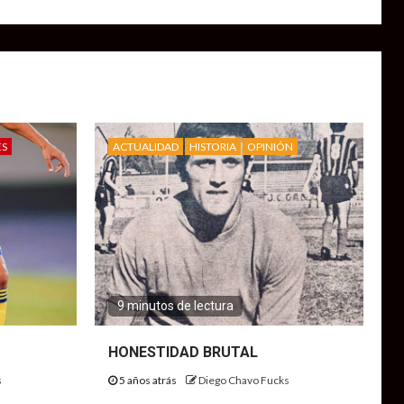
ES
ACTUALIDAD
HISTORIA
OPINIÓN
9 minutos de lectura
HONESTIDAD BRUTAL
s
5 años atrás
Diego Chavo Fucks