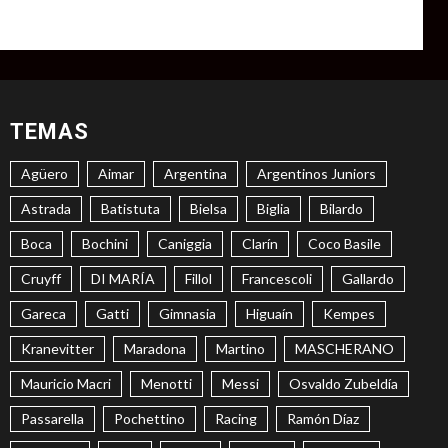
TEMAS
Agüero
Aimar
Argentina
Argentinos Juniors
Astrada
Batistuta
Bielsa
Biglia
Bilardo
Boca
Bochini
Caniggia
Clarín
Coco Basile
Cruyff
DI MARÍA
Fillol
Francescoli
Gallardo
Gareca
Gatti
Gimnasia
Higuaín
Kempes
Kranevitter
Maradona
Martino
MASCHERANO
Mauricio Macri
Menotti
Messi
Osvaldo Zubeldía
Passarella
Pochettino
Racing
Ramón Díaz