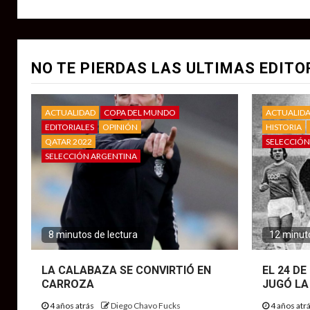
NO TE PIERDAS LAS ULTIMAS EDITO
ACTUALIDAD
COPA DEL MUNDO
ACTUALID
EDITORIALES
OPINIÓN
HISTORIA
QATAR 2022
SELECCIÓN
SELECCIÓN ARGENTINA
8 minutos de lectura
12 minuto
LA CALABAZA SE CONVIRTIÓ EN
EL 24 D
CARROZA
JUGÓ LA
4 años atrás
Diego Chavo Fucks
4 años atr