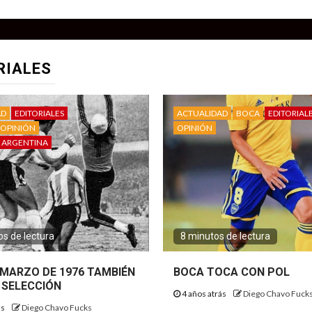
RIALES
AD
EDITORIALES
ACTUALIDAD
BOCA
EDITORIAL
OPINIÓN
OPINIÓN
 ARGENTINA
s de lectura
8 minutos de lectura
E MARZO DE 1976 TAMBIÉN
BOCA TOCA CON POL
 SELECCIÓN
4 años atrás
Diego Chavo Fuck
ás
Diego Chavo Fucks