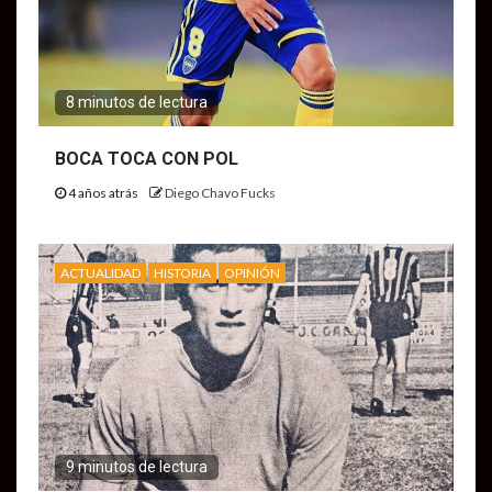
8 minutos de lectura
BOCA TOCA CON POL
4 años atrás
Diego Chavo Fucks
ACTUALIDAD
HISTORIA
OPINIÓN
9 minutos de lectura