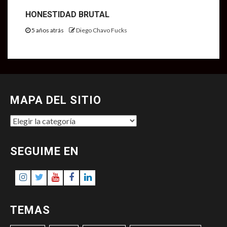
HONESTIDAD BRUTAL
5 años atrás
Diego Chavo Fucks
MAPA DEL SITIO
MAPA
DEL
SITIO
SEGUIME EN
Instagram
Twitter
Youtube
Facebook
LinkedIn
TEMAS