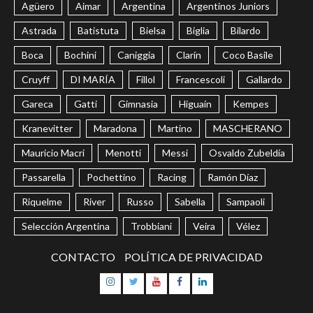
Agüero
Aimar
Argentina
Argentinos Juniors
Astrada
Batistuta
Bielsa
Biglia
Bilardo
Boca
Bochini
Caniggia
Clarín
Coco Basile
Cruyff
DI MARÍA
Fillol
Francescoli
Gallardo
Gareca
Gatti
Gimnasia
Higuaín
Kempes
Kranevitter
Maradona
Martino
MASCHERANO
Mauricio Macri
Menotti
Messi
Osvaldo Zubeldía
Passarella
Pochettino
Racing
Ramón Díaz
Riquelme
River
Russo
Sabella
Sampaoli
Selección Argentina
Trobbiani
Veira
Vélez
CONTACTO
POLÍTICA DE PRIVACIDAD
Instagram
Twitter
Youtube
Facebook
LinkedIn