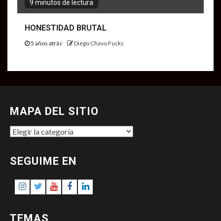
9 minutos de lectura
HONESTIDAD BRUTAL
5 años atrás
Diego Chavo Fucks
MAPA DEL SITIO
MAPA
DEL
SITIO
SEGUIME EN
Instagram
Twitter
Youtube
Facebook
LinkedIn
TEMAS