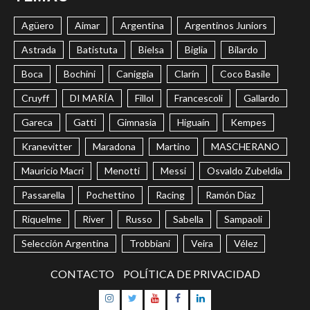
Agüero
Aimar
Argentina
Argentinos Juniors
Astrada
Batistuta
Bielsa
Biglia
Bilardo
Boca
Bochini
Caniggia
Clarín
Coco Basile
Cruyff
DI MARÍA
Fillol
Francescoli
Gallardo
Gareca
Gatti
Gimnasia
Higuaín
Kempes
Kranevitter
Maradona
Martino
MASCHERANO
Mauricio Macri
Menotti
Messi
Osvaldo Zubeldía
Passarella
Pochettino
Racing
Ramón Díaz
Riquelme
River
Russo
Sabella
Sampaoli
Selección Argentina
Trobbiani
Veira
Vélez
CONTACTO
POLÍTICA DE PRIVACIDAD
Instagram
Twitter
Youtube
Facebook
LinkedIn