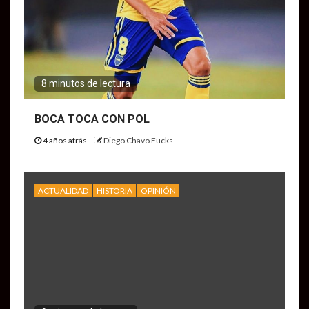
8 minutos de lectura
BOCA TOCA CON POL
4 años atrás
Diego Chavo Fucks
ACTUALIDAD
HISTORIA
OPINIÓN