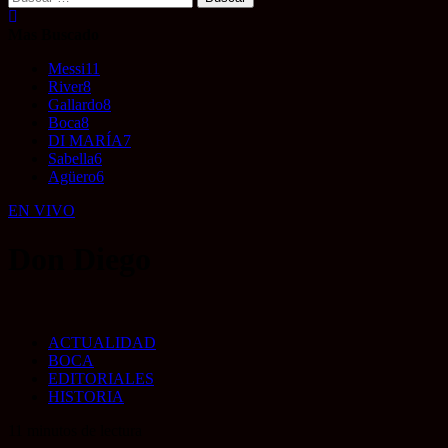
Mas Buscado
Messi
11
River
8
Gallardo
8
Boca
8
DI MARÍA
7
Sabella
6
Agüero
6
EN VIVO
Don Diego
ACTUALIDAD
BOCA
EDITORIALES
HISTORIA
11 minutos de lectura