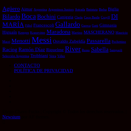
Agüero
Aimar
Biglia
Argentina
Argentinos Juniors
Astrada
Batistuta
Bielsa
Boca
DI
Bilardo
Bochini
Caniggia
Clarín
Coco Basile
Cruyff
Gallardo
MARÍA
Francescoli
Gimnasia
Fillol
Gareca
Gatti
Maradona
Higuaín
MASCHERANO
Kempes
Kranevitter
Martino
Mauricio
Messi
Menotti
Passarella
Osvaldo Zubeldía
Macri
Pochettino
River
Sabella
Racing
Ramón Díaz
Riquelme
Russo
Sampaoli
Trobbiani
Selección Argentina
Veira
Vélez
CONTACTO
POLÍTICA DE PRIVACIDAD
Instagram
Twitter
Youtube
Facebook
LinkedIn
Diego Chavo Fucks | Copyright © Todos los derechos reservados.
|
Newsium
por AF themes.