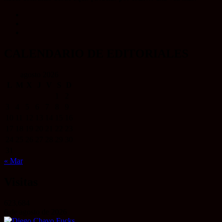
CALENDARIO DE EDITORIALES
agosto 2026
L
M
X
J
V
S
D
1
2
3
4
5
6
7
8
9
10
11
12
13
14
15
16
17
18
19
20
21
22
23
24
25
26
27
28
29
30
31
« Mar
Visitas
623,684
6 de agosto de 2026