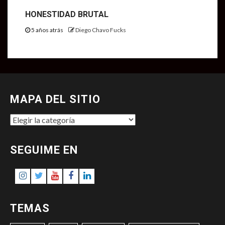
HONESTIDAD BRUTAL
5 años atrás
Diego Chavo Fucks
MAPA DEL SITIO
MAPA
DEL
SITIO
SEGUIME EN
Instagram
Twitter
Youtube
Facebook
LinkedIn
TEMAS