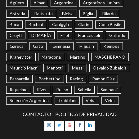
Agüero
Aimar
Argentina
Argentinos Juniors
Astrada
Batistuta
Bielsa
Biglia
Bilardo
Boca
Bochini
Caniggia
Clarín
Coco Basile
Cruyff
DI MARÍA
Fillol
Francescoli
Gallardo
Gareca
Gatti
Gimnasia
Higuaín
Kempes
Kranevitter
Maradona
Martino
MASCHERANO
Mauricio Macri
Menotti
Messi
Osvaldo Zubeldía
Passarella
Pochettino
Racing
Ramón Díaz
Riquelme
River
Russo
Sabella
Sampaoli
Selección Argentina
Trobbiani
Veira
Vélez
CONTACTO
POLÍTICA DE PRIVACIDAD
Instagram
Twitter
Youtube
Facebook
LinkedIn