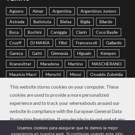
Agüero
Aimar
Argentina
Argentinos Juniors
Astrada
Batistuta
Bielsa
Biglia
Bilardo
Boca
Bochini
Caniggia
Clarín
Coco Basile
Cruyff
DI MARÍA
Fillol
Francescoli
Gallardo
Gareca
Gatti
Gimnasia
Higuaín
Kempes
Kranevitter
Maradona
Martino
MASCHERANO
Mauricio Macri
Menotti
Messi
Osvaldo Zubeldía
Passarella
Pochettino
Racing
Ramón Díaz
This website stores cookies on your computer. These
cookies are used to provide a more personalized
Riquelme
River
Russo
Sabella
Sampaoli
experience and to track your whereabouts around our
Selección Argentina
Trobbiani
Veira
Vélez
website in compliance with the European General Data
Protection Regulation. If you decide to to opt-out of any
CONTACTO
POLÍTICA DE PRIVACIDAD
future tracking, a cookie will be setup in your browser to
Usamos cookies para asegurar que te damos la mejor
Instagram
Twitter
Youtube
Facebook
LinkedIn
experiencia en nuestra web. Si continúas usando este sitio,