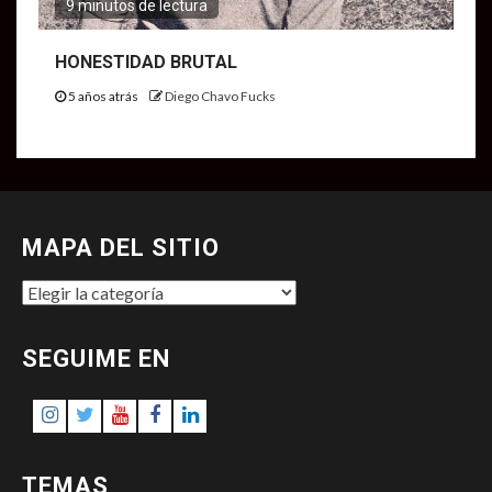
9 minutos de lectura
HONESTIDAD BRUTAL
5 años atrás
Diego Chavo Fucks
MAPA DEL SITIO
MAPA
DEL
SITIO
SEGUIME EN
Instagram
Twitter
Youtube
Facebook
LinkedIn
TEMAS