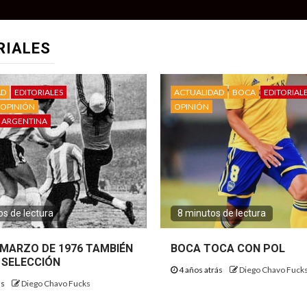
RIALES
AD
EDITORIALES
ACTUALIDAD
BOCA
EDITORIAL
OPINIÓN
OPINIÓN
 ARGENTINA
s de lectura
8 minutos de lectura
E MARZO DE 1976 TAMBIÉN
BOCA TOCA CON POL
 SELECCIÓN
4 años atrás
Diego Chavo Fuck
ás
Diego Chavo Fucks