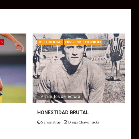
ES
ACTUALIDAD
HISTORIA
OPINIÓN
9 minutos de lectura
HONESTIDAD BRUTAL
s
5 años atrás
Diego Chavo Fucks