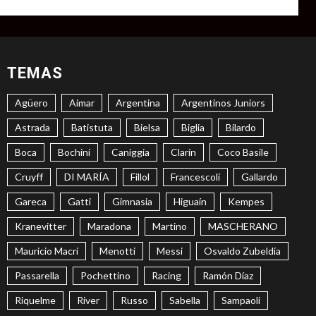
TEMAS
Agüero
Aimar
Argentina
Argentinos Juniors
Astrada
Batistuta
Bielsa
Biglia
Bilardo
Boca
Bochini
Caniggia
Clarín
Coco Basile
Cruyff
DI MARÍA
Fillol
Francescoli
Gallardo
Gareca
Gatti
Gimnasia
Higuaín
Kempes
Kranevitter
Maradona
Martino
MASCHERANO
Mauricio Macri
Menotti
Messi
Osvaldo Zubeldía
Passarella
Pochettino
Racing
Ramón Díaz
Riquelme
River
Russo
Sabella
Sampaoli