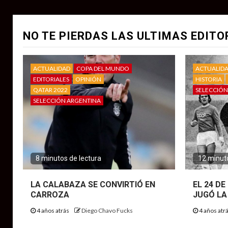
NO TE PIERDAS LAS ULTIMAS EDITO
ACTUALIDAD
COPA DEL MUNDO
ACTUALID
EDITORIALES
OPINIÓN
HISTORIA
QATAR 2022
SELECCIÓN
SELECCIÓN ARGENTINA
8 minutos de lectura
12 minuto
LA CALABAZA SE CONVIRTIÓ EN
EL 24 D
CARROZA
JUGÓ LA
4 años atrás
Diego Chavo Fucks
4 años atr