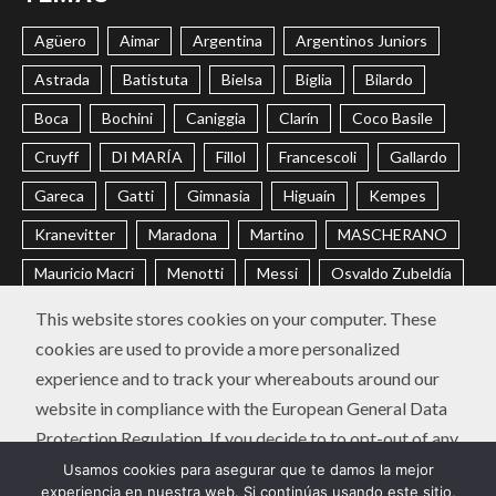
Agüero
Aimar
Argentina
Argentinos Juniors
Astrada
Batistuta
Bielsa
Biglia
Bilardo
Boca
Bochini
Caniggia
Clarín
Coco Basile
Cruyff
DI MARÍA
Fillol
Francescoli
Gallardo
Gareca
Gatti
Gimnasia
Higuaín
Kempes
Kranevitter
Maradona
Martino
MASCHERANO
Mauricio Macri
Menotti
Messi
Osvaldo Zubeldía
Passarella
Pochettino
Racing
Ramón Díaz
This website stores cookies on your computer. These
cookies are used to provide a more personalized
Riquelme
River
Russo
Sabella
Sampaoli
experience and to track your whereabouts around our
Selección Argentina
Trobbiani
Veira
Vélez
website in compliance with the European General Data
Protection Regulation. If you decide to to opt-out of any
CONTACTO
POLÍTICA DE PRIVACIDAD
future tracking, a cookie will be setup in your browser to
Usamos cookies para asegurar que te damos la mejor
Instagram
Twitter
Youtube
Facebook
LinkedIn
experiencia en nuestra web. Si continúas usando este sitio,