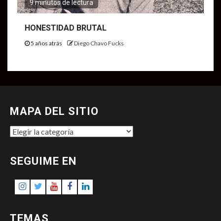
9 minutos de lectura
HONESTIDAD BRUTAL
5 años atrás
Diego Chavo Fucks
MAPA DEL SITIO
MAPA
DEL
SITIO
SEGUIME EN
Instagram
Twitter
Youtube
Facebook
LinkedIn
TEMAS