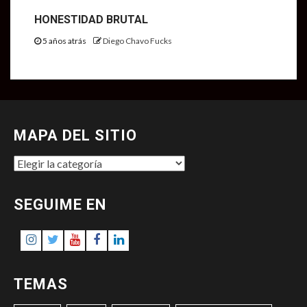
HONESTIDAD BRUTAL
5 años atrás
Diego Chavo Fucks
MAPA DEL SITIO
MAPA
DEL
SITIO
SEGUIME EN
Instagram
Twitter
Youtube
Facebook
LinkedIn
TEMAS