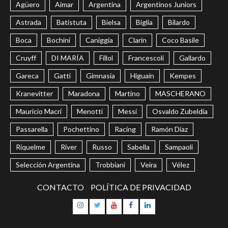
Agüero
Aimar
Argentina
Argentinos Juniors
Astrada
Batistuta
Bielsa
Biglia
Bilardo
Boca
Bochini
Caniggia
Clarín
Coco Basile
Cruyff
DI MARÍA
Fillol
Francescoli
Gallardo
Gareca
Gatti
Gimnasia
Higuaín
Kempes
Kranevitter
Maradona
Martino
MASCHERANO
Mauricio Macri
Menotti
Messi
Osvaldo Zubeldía
Passarella
Pochettino
Racing
Ramón Díaz
Riquelme
River
Russo
Sabella
Sampaoli
Selección Argentina
Trobbiani
Veira
Vélez
CONTACTO
POLÍTICA DE PRIVACIDAD
Instagram
Twitter
Youtube
Facebook
LinkedIn