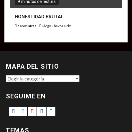
9 minutos de lectura
HONESTIDAD BRUTAL
5 años atrás
Diego Chavo Fucks
MAPA DEL SITIO
MAPA
DEL
SITIO
SEGUIME EN
Instagram
Twitter
Youtube
Facebook
LinkedIn
TEMAS