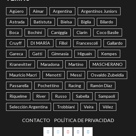
Agüero
Aimar
Argentina
Argentinos Juniors
Astrada
Batistuta
Bielsa
Biglia
Bilardo
Boca
Bochini
Caniggia
Clarín
Coco Basile
Cruyff
DI MARÍA
Fillol
Francescoli
Gallardo
Gareca
Gatti
Gimnasia
Higuaín
Kempes
Kranevitter
Maradona
Martino
MASCHERANO
Mauricio Macri
Menotti
Messi
Osvaldo Zubeldía
Passarella
Pochettino
Racing
Ramón Díaz
Riquelme
River
Russo
Sabella
Sampaoli
Selección Argentina
Trobbiani
Veira
Vélez
CONTACTO
POLÍTICA DE PRIVACIDAD
Instagram
Twitter
Youtube
Facebook
LinkedIn