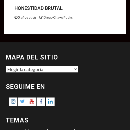
HONESTIDAD BRUTAL
5 años atrás
Diego Chavo Fucks
MAPA DEL SITIO
MAPA
DEL
SITIO
SEGUIME EN
Instagram
Twitter
Youtube
Facebook
LinkedIn
TEMAS