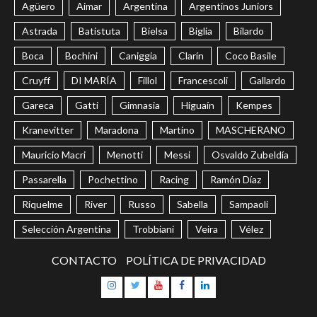
Agüero
Aimar
Argentina
Argentinos Juniors
Astrada
Batistuta
Bielsa
Biglia
Bilardo
Boca
Bochini
Caniggia
Clarín
Coco Basile
Cruyff
DI MARÍA
Fillol
Francescoli
Gallardo
Gareca
Gatti
Gimnasia
Higuaín
Kempes
Kranevitter
Maradona
Martino
MASCHERANO
Mauricio Macri
Menotti
Messi
Osvaldo Zubeldía
Passarella
Pochettino
Racing
Ramón Díaz
Riquelme
River
Russo
Sabella
Sampaoli
Selección Argentina
Trobbiani
Veira
Vélez
CONTACTO
POLÍTICA DE PRIVACIDAD
Instagram
Twitter
Youtube
Facebook
LinkedIn