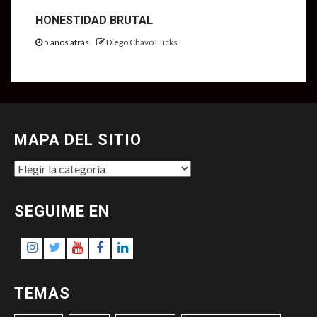
HONESTIDAD BRUTAL
5 años atrás
Diego Chavo Fucks
MAPA DEL SITIO
MAPA
DEL
SITIO
SEGUIME EN
Instagram
Twitter
Youtube
Facebook
LinkedIn
TEMAS