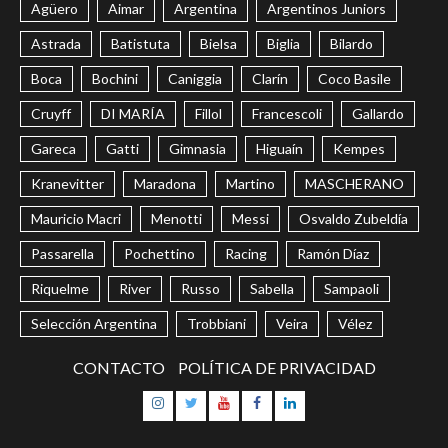
Agüero
Aimar
Argentina
Argentinos Juniors
Astrada
Batistuta
Bielsa
Biglia
Bilardo
Boca
Bochini
Caniggia
Clarín
Coco Basile
Cruyff
DI MARÍA
Fillol
Francescoli
Gallardo
Gareca
Gatti
Gimnasia
Higuaín
Kempes
Kranevitter
Maradona
Martino
MASCHERANO
Mauricio Macri
Menotti
Messi
Osvaldo Zubeldía
Passarella
Pochettino
Racing
Ramón Díaz
Riquelme
River
Russo
Sabella
Sampaoli
Selección Argentina
Trobbiani
Veira
Vélez
CONTACTO
POLÍTICA DE PRIVACIDAD
Instagram
Twitter
Youtube
Facebook
LinkedIn