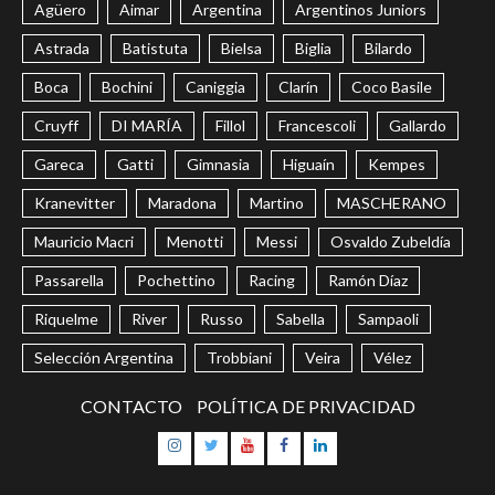
Agüero
Aimar
Argentina
Argentinos Juniors
Astrada
Batistuta
Bielsa
Biglia
Bilardo
Boca
Bochini
Caniggia
Clarín
Coco Basile
Cruyff
DI MARÍA
Fillol
Francescoli
Gallardo
Gareca
Gatti
Gimnasia
Higuaín
Kempes
Kranevitter
Maradona
Martino
MASCHERANO
Mauricio Macri
Menotti
Messi
Osvaldo Zubeldía
Passarella
Pochettino
Racing
Ramón Díaz
Riquelme
River
Russo
Sabella
Sampaoli
Selección Argentina
Trobbiani
Veira
Vélez
CONTACTO
POLÍTICA DE PRIVACIDAD
Instagram
Twitter
Youtube
Facebook
LinkedIn