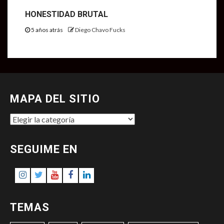
HONESTIDAD BRUTAL
5 años atrás
Diego Chavo Fucks
MAPA DEL SITIO
MAPA
DEL
SITIO
SEGUIME EN
Instagram
Twitter
Youtube
Facebook
LinkedIn
TEMAS