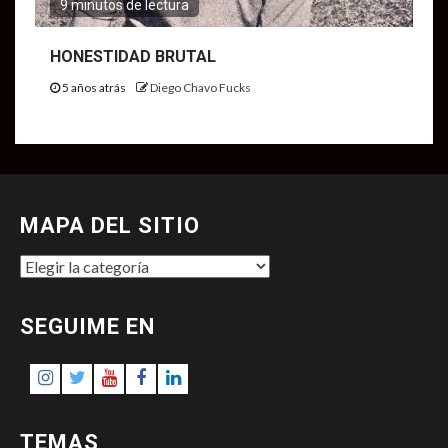
9 minutos de lectura
HONESTIDAD BRUTAL
5 años atrás
Diego Chavo Fucks
MAPA DEL SITIO
MAPA
DEL
SITIO
SEGUIME EN
Instagram
Twitter
Youtube
Facebook
LinkedIn
TEMAS