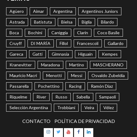
Agüero
Aimar
Argentina
Argentinos Juniors
Astrada
Batistuta
Bielsa
Biglia
Bilardo
Boca
Bochini
Caniggia
Clarín
Coco Basile
Cruyff
DI MARÍA
Fillol
Francescoli
Gallardo
Gareca
Gatti
Gimnasia
Higuaín
Kempes
Kranevitter
Maradona
Martino
MASCHERANO
Mauricio Macri
Menotti
Messi
Osvaldo Zubeldía
Passarella
Pochettino
Racing
Ramón Díaz
Riquelme
River
Russo
Sabella
Sampaoli
Selección Argentina
Trobbiani
Veira
Vélez
CONTACTO
POLÍTICA DE PRIVACIDAD
Instagram
Twitter
Youtube
Facebook
LinkedIn