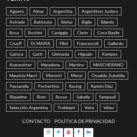
Agüero
Aimar
Argentina
Argentinos Juniors
Astrada
Batistuta
Bielsa
Biglia
Bilardo
Boca
Bochini
Caniggia
Clarín
Coco Basile
Cruyff
DI MARÍA
Fillol
Francescoli
Gallardo
Gareca
Gatti
Gimnasia
Higuaín
Kempes
Kranevitter
Maradona
Martino
MASCHERANO
Mauricio Macri
Menotti
Messi
Osvaldo Zubeldía
Passarella
Pochettino
Racing
Ramón Díaz
Riquelme
River
Russo
Sabella
Sampaoli
Selección Argentina
Trobbiani
Veira
Vélez
CONTACTO
POLÍTICA DE PRIVACIDAD
Instagram
Twitter
Youtube
Facebook
LinkedIn