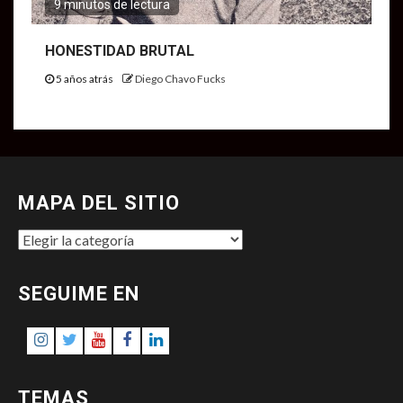
9 minutos de lectura
HONESTIDAD BRUTAL
5 años atrás
Diego Chavo Fucks
MAPA DEL SITIO
MAPA
DEL
SITIO
SEGUIME EN
Instagram
Twitter
Youtube
Facebook
LinkedIn
TEMAS