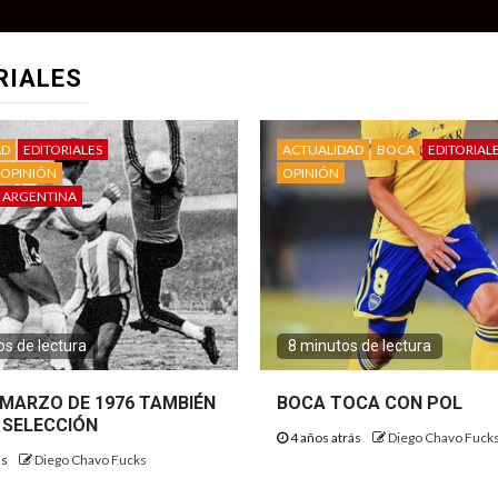
RIALES
AD
EDITORIALES
ACTUALIDAD
BOCA
EDITORIAL
OPINIÓN
OPINIÓN
 ARGENTINA
s de lectura
8 minutos de lectura
E MARZO DE 1976 TAMBIÉN
BOCA TOCA CON POL
 SELECCIÓN
4 años atrás
Diego Chavo Fuck
ás
Diego Chavo Fucks