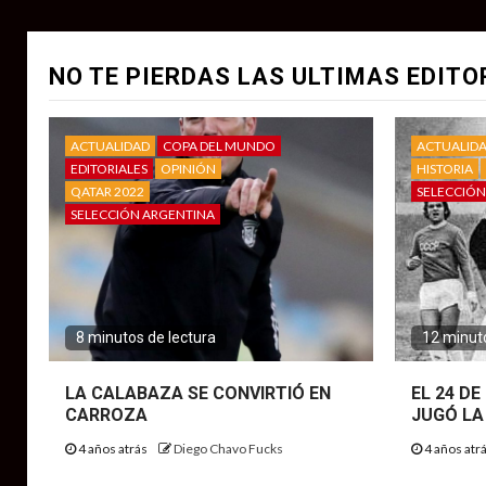
NO TE PIERDAS LAS ULTIMAS EDITO
ACTUALIDAD
COPA DEL MUNDO
ACTUALID
EDITORIALES
OPINIÓN
HISTORIA
QATAR 2022
SELECCIÓN
SELECCIÓN ARGENTINA
8 minutos de lectura
12 minuto
LA CALABAZA SE CONVIRTIÓ EN
EL 24 D
CARROZA
JUGÓ LA
4 años atrás
Diego Chavo Fucks
4 años atr