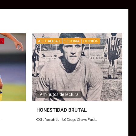
ES
ACTUALIDAD
HISTORIA
OPINIÓN
9 minutos de lectura
HONESTIDAD BRUTAL
s
5 años atrás
Diego Chavo Fucks