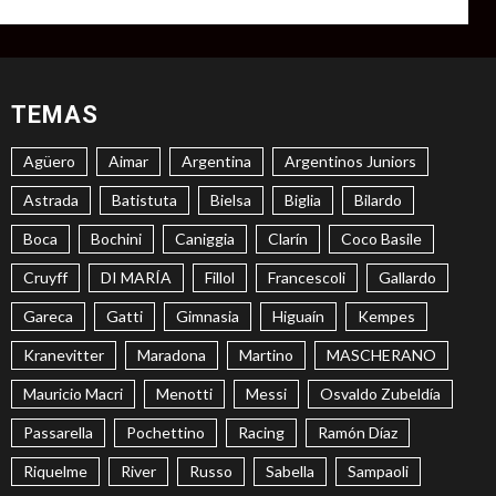
TEMAS
Agüero
Aimar
Argentina
Argentinos Juniors
Astrada
Batistuta
Bielsa
Biglia
Bilardo
Boca
Bochini
Caniggia
Clarín
Coco Basile
Cruyff
DI MARÍA
Fillol
Francescoli
Gallardo
Gareca
Gatti
Gimnasia
Higuaín
Kempes
Kranevitter
Maradona
Martino
MASCHERANO
Mauricio Macri
Menotti
Messi
Osvaldo Zubeldía
Passarella
Pochettino
Racing
Ramón Díaz
Riquelme
River
Russo
Sabella
Sampaoli