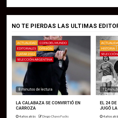
NO TE PIERDAS LAS ULTIMAS EDITO
ACTUALIDAD
COPA DEL MUNDO
ACTUALID
EDITORIALES
OPINIÓN
HISTORIA
QATAR 2022
SELECCIÓN
SELECCIÓN ARGENTINA
8 minutos de lectura
12 minuto
LA CALABAZA SE CONVIRTIÓ EN
EL 24 D
CARROZA
JUGÓ LA
4 años atrás
Diego Chavo Fucks
4 años atr