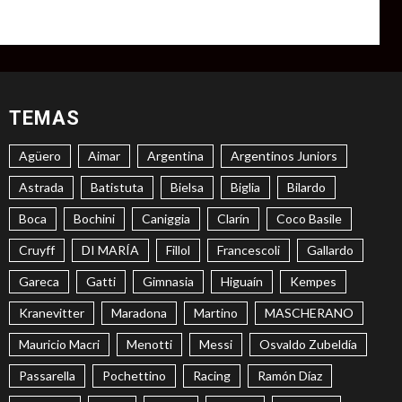
TEMAS
Agüero
Aimar
Argentina
Argentinos Juniors
Astrada
Batistuta
Bielsa
Biglia
Bilardo
Boca
Bochini
Caniggia
Clarín
Coco Basile
Cruyff
DI MARÍA
Fillol
Francescoli
Gallardo
Gareca
Gatti
Gimnasia
Higuaín
Kempes
Kranevitter
Maradona
Martino
MASCHERANO
Mauricio Macri
Menotti
Messi
Osvaldo Zubeldía
Passarella
Pochettino
Racing
Ramón Díaz