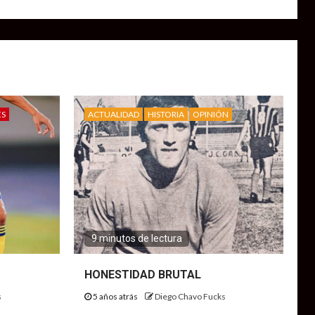
ES
ACTUALIDAD
HISTORIA
OPINIÓN
9 minutos de lectura
HONESTIDAD BRUTAL
s
5 años atrás
Diego Chavo Fucks