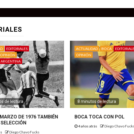
RIALES
AD
EDITORIALES
ACTUALIDAD
BOCA
EDITORIAL
OPINIÓN
OPINIÓN
 ARGENTINA
s de lectura
8 minutos de lectura
E MARZO DE 1976 TAMBIÉN
BOCA TOCA CON POL
 SELECCIÓN
4 años atrás
Diego Chavo Fuck
ás
Diego Chavo Fucks