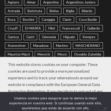
Agüero
Aimar
Argentina
Argentinos Juniors
Astrada
Batistuta
Bielsa
Biglia
Bilardo
Boca
Bochini
Caniggia
Clarín
Coco Basile
Cruyff
DI MARÍA
Fillol
Francescoli
Gallardo
Gareca
Gatti
Gimnasia
Higuaín
Kempes
Kranevitter
Maradona
Martino
MASCHERANO
Mauricio Macri
Menotti
Messi
Osvaldo Zubeldía
Passarella
Pochettino
Racing
Ramón Díaz
This website stores cookies on your computer. These
cookies are used to provide a more personalized
Riquelme
River
Russo
Sabella
Sampaoli
experience and to track your whereabouts around our
Selección Argentina
Trobbiani
Veira
Vélez
website in compliance with the European General Data
Protection Regulation. If you decide to to opt-out of any
CONTACTO
POLÍTICA DE PRIVACIDAD
future tracking, a cookie will be setup in your browser to
Usamos cookies para asegurar que te damos la mejor
Instagram
Twitter
Youtube
Facebook
LinkedIn
experiencia en nuestra web. Si continúas usando este sitio,
remember this choice for one year.
asumiremos que estás de acuerdo con ello.