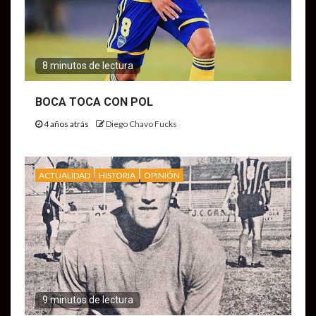
8 minutos de lectura
BOCA TOCA CON POL
4 años atrás
Diego Chavo Fucks
ACTUALIDAD
HISTORIA
OPINIÓN
9 minutos de lectura