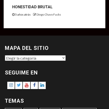
HONESTIDAD BRUTAL
5 años atrás
Diego Chavo Fucks
MAPA DEL SITIO
MAPA
DEL
SITIO
SEGUIME EN
Instagram
Twitter
Youtube
Facebook
LinkedIn
TEMAS