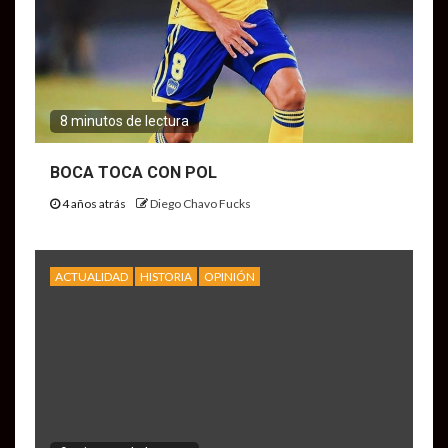
8 minutos de lectura
BOCA TOCA CON POL
4 años atrás
Diego Chavo Fucks
ACTUALIDAD
HISTORIA
OPINIÓN