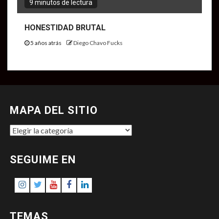
9 minutos de lectura
HONESTIDAD BRUTAL
5 años atrás
Diego Chavo Fucks
MAPA DEL SITIO
MAPA
DEL
SITIO
SEGUIME EN
Instagram
Twitter
Youtube
Facebook
LinkedIn
TEMAS