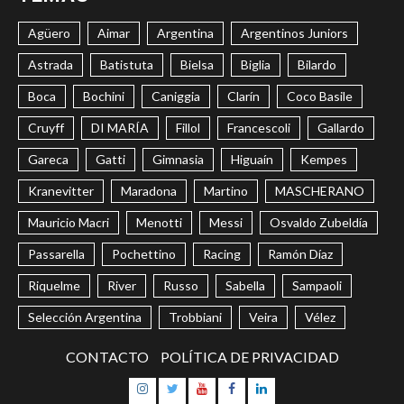
Agüero
Aimar
Argentina
Argentinos Juniors
Astrada
Batistuta
Bielsa
Biglia
Bilardo
Boca
Bochini
Caniggia
Clarín
Coco Basile
Cruyff
DI MARÍA
Fillol
Francescoli
Gallardo
Gareca
Gatti
Gimnasia
Higuaín
Kempes
Kranevitter
Maradona
Martino
MASCHERANO
Mauricio Macri
Menotti
Messi
Osvaldo Zubeldía
Passarella
Pochettino
Racing
Ramón Díaz
Riquelme
River
Russo
Sabella
Sampaoli
Selección Argentina
Trobbiani
Veira
Vélez
CONTACTO
POLÍTICA DE PRIVACIDAD
Instagram
Twitter
Youtube
Facebook
LinkedIn