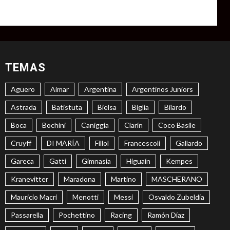
TEMAS
Agüero
Aimar
Argentina
Argentinos Juniors
Astrada
Batistuta
Bielsa
Biglia
Bilardo
Boca
Bochini
Caniggia
Clarín
Coco Basile
Cruyff
DI MARÍA
Fillol
Francescoli
Gallardo
Gareca
Gatti
Gimnasia
Higuaín
Kempes
Kranevitter
Maradona
Martino
MASCHERANO
Mauricio Macri
Menotti
Messi
Osvaldo Zubeldía
Passarella
Pochettino
Racing
Ramón Díaz