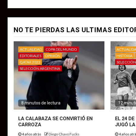
NO TE PIERDAS LAS ULTIMAS EDITO
ACTUALIDAD
COPA DEL MUNDO
ACTUALID
EDITORIALES
OPINIÓN
HISTORIA
QATAR 2022
SELECCIÓN
SELECCIÓN ARGENTINA
8 minutos de lectura
12 minuto
LA CALABAZA SE CONVIRTIÓ EN
EL 24 D
CARROZA
JUGÓ LA
4 años atrás
Diego Chavo Fucks
4 años atr