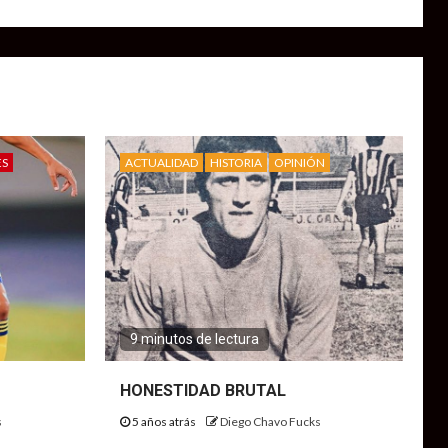
ES
ACTUALIDAD
HISTORIA
OPINIÓN
9 minutos de lectura
HONESTIDAD BRUTAL
s
5 años atrás
Diego Chavo Fucks