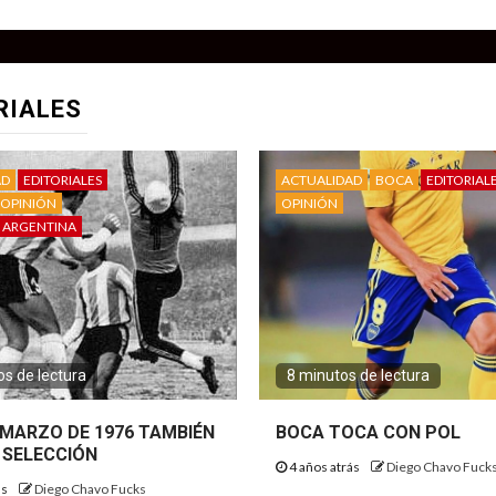
RIALES
AD
EDITORIALES
ACTUALIDAD
BOCA
EDITORIAL
OPINIÓN
OPINIÓN
 ARGENTINA
s de lectura
8 minutos de lectura
E MARZO DE 1976 TAMBIÉN
BOCA TOCA CON POL
 SELECCIÓN
4 años atrás
Diego Chavo Fuck
ás
Diego Chavo Fucks