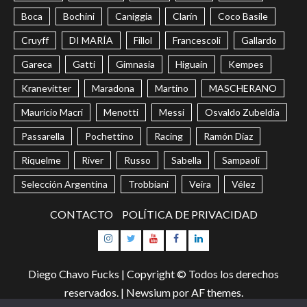
Boca
Bochini
Caniggia
Clarín
Coco Basile
Cruyff
DI MARÍA
Fillol
Francescoli
Gallardo
Gareca
Gatti
Gimnasia
Higuaín
Kempes
Kranevitter
Maradona
Martino
MASCHERANO
Mauricio Macri
Menotti
Messi
Osvaldo Zubeldía
Passarella
Pochettino
Racing
Ramón Díaz
Riquelme
River
Russo
Sabella
Sampaoli
Selección Argentina
Trobbiani
Veira
Vélez
CONTACTO
POLÍTICA DE PRIVACIDAD
Instagram
Twitter
Youtube
Facebook
LinkedIn
Diego Chavo Fucks | Copyright © Todos los derechos
reservados.
|
Newsium
por AF themes.