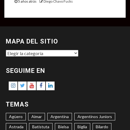
5 años atrás
Diego Chavo Fucks
MAPA DEL SITIO
MAPA
DEL
SITIO
SEGUIME EN
Instagram
Twitter
Youtube
Facebook
LinkedIn
TEMAS
Agüero
Aimar
Argentina
Argentinos Juniors
Astrada
Batistuta
Bielsa
Biglia
Bilardo