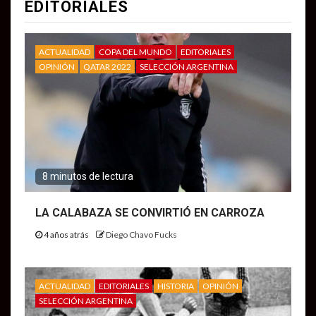
EDITORIALES
ACTUALIDAD
COPA DEL MUNDO
EDITORIALES
OPINIÓN
QATAR 2022
SELECCIÓN ARGENTINA
8 minutos de lectura
LA CALABAZA SE CONVIRTIÓ EN CARROZA
4 años atrás
Diego Chavo Fucks
ACTUALIDAD
EDITORIALES
HISTORIA
OPINIÓN
SELECCIÓN ARGENTINA