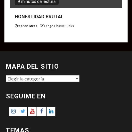
9 minutos de lectura
HONESTIDAD BRUTAL
5 años atrás
Diego Chavo Fucks
MAPA DEL SITIO
MAPA
DEL
SITIO
SEGUIME EN
Instagram
Twitter
Youtube
Facebook
LinkedIn
TEMAS