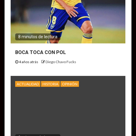
8 minutos de lectura
BOCA TOCA CON POL
4 años atrás
Diego Chavo Fucks
ACTUALIDAD
HISTORIA
OPINIÓN