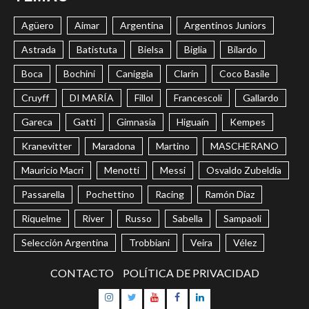
Agüero
Aimar
Argentina
Argentinos Juniors
Astrada
Batistuta
Bielsa
Biglia
Bilardo
Boca
Bochini
Caniggia
Clarín
Coco Basile
Cruyff
DI MARÍA
Fillol
Francescoli
Gallardo
Gareca
Gatti
Gimnasia
Higuaín
Kempes
Kranevitter
Maradona
Martino
MASCHERANO
Mauricio Macri
Menotti
Messi
Osvaldo Zubeldía
Passarella
Pochettino
Racing
Ramón Díaz
Riquelme
River
Russo
Sabella
Sampaoli
Selección Argentina
Trobbiani
Veira
Vélez
CONTACTO
POLÍTICA DE PRIVACIDAD
Instagram
Twitter
Youtube
Facebook
LinkedIn