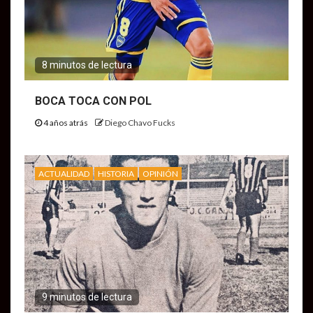
8 minutos de lectura
BOCA TOCA CON POL
4 años atrás
Diego Chavo Fucks
ACTUALIDAD
HISTORIA
OPINIÓN
9 minutos de lectura