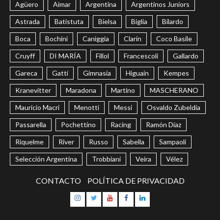
Agüero
Aimar
Argentina
Argentinos Juniors
Astrada
Batistuta
Bielsa
Biglia
Bilardo
Boca
Bochini
Caniggia
Clarín
Coco Basile
Cruyff
DI MARÍA
Fillol
Francescoli
Gallardo
Gareca
Gatti
Gimnasia
Higuaín
Kempes
Kranevitter
Maradona
Martino
MASCHERANO
Mauricio Macri
Menotti
Messi
Osvaldo Zubeldía
Passarella
Pochettino
Racing
Ramón Díaz
Riquelme
River
Russo
Sabella
Sampaoli
Selección Argentina
Trobbiani
Veira
Vélez
CONTACTO
POLÍTICA DE PRIVACIDAD
Instagram
Twitter
Youtube
Facebook
LinkedIn