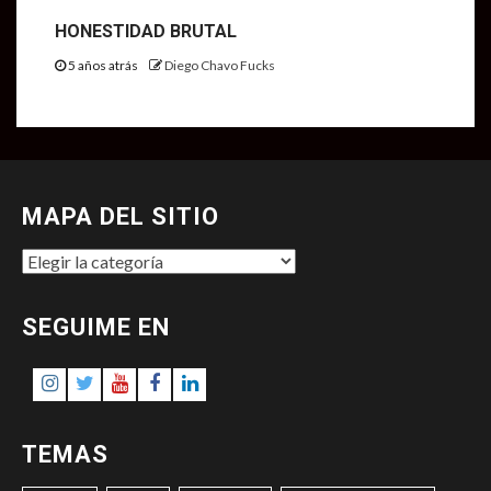
HONESTIDAD BRUTAL
5 años atrás
Diego Chavo Fucks
MAPA DEL SITIO
MAPA
DEL
SITIO
SEGUIME EN
Instagram
Twitter
Youtube
Facebook
LinkedIn
TEMAS