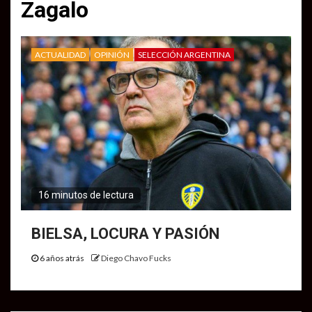
Zagalo
ACTUALIDAD
OPINIÓN
SELECCIÓN ARGENTINA
16 minutos de lectura
BIELSA, LOCURA Y PASIÓN
6 años atrás
Diego Chavo Fucks