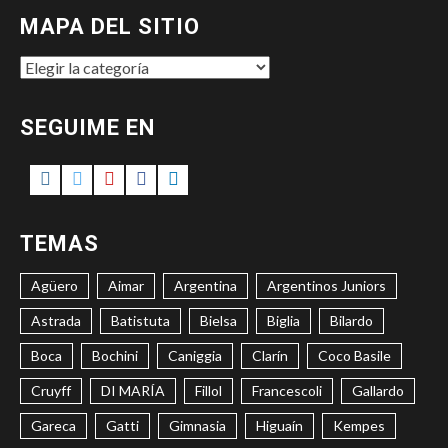
MAPA DEL SITIO
MAPA
DEL
SITIO
SEGUIME EN
Instagram
Twitter
Youtube
Facebook
LinkedIn
TEMAS
Agüero
Aimar
Argentina
Argentinos Juniors
Astrada
Batistuta
Bielsa
Biglia
Bilardo
Boca
Bochini
Caniggia
Clarín
Coco Basile
Cruyff
DI MARÍA
Fillol
Francescoli
Gallardo
Gareca
Gatti
Gimnasia
Higuaín
Kempes