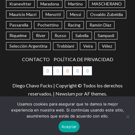
Kranevitter
Maradona
Martino
MASCHERANO
Mauricio Macri
Menotti
Messi
Osvaldo Zubeldía
Passarella
Pochettino
Racing
Ramón Díaz
Riquelme
River
Russo
Sabella
Sampaoli
Selección Argentina
Trobbiani
Veira
Vélez
CONTACTO
POLÍTICA DE PRIVACIDAD
Instagram
Twitter
Youtube
Facebook
LinkedIn
Diego Chavo Fucks | Copyright © Todos los derechos
reservados.
|
Newsium
por AF themes.
Usamos cookies para asegurar que te damos la mejor
Too Many Requests
experiencia en nuestra web. Si continúas usando este sitio,
asumiremos que estás de acuerdo con ello.
Aceptar
The user has sent too many requests in a given amount of time.