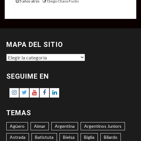
5 años atrás
Diego Chavo Fucks
MAPA DEL SITIO
MAPA
DEL
SITIO
SEGUIME EN
Instagram
Twitter
Youtube
Facebook
LinkedIn
TEMAS
Agüero
Aimar
Argentina
Argentinos Juniors
Astrada
Batistuta
Bielsa
Biglia
Bilardo