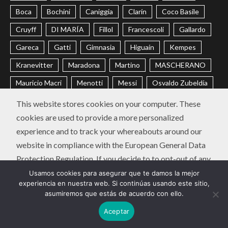
Boca
Bochini
Caniggia
Clarín
Coco Basile
Cruyff
DI MARÍA
Fillol
Francescoli
Gallardo
Gareca
Gatti
Gimnasia
Higuaín
Kempes
Kranevitter
Maradona
Martino
MASCHERANO
Mauricio Macri
Menotti
Messi
Osvaldo Zubeldía
Passarella
Pochettino
Racing
Ramón Díaz
This website stores cookies on your computer. These
cookies are used to provide a more personalized
Riquelme
River
Russo
Sabella
Sampaoli
experience and to track your whereabouts around our
Selección Argentina
Trobbiani
Veira
Vélez
website in compliance with the European General Data
Protection Regulation. If you decide to to opt-out of any
CONTACTO
POLÍTICA DE PRIVACIDAD
future tracking, a cookie will be setup in your browser to
Usamos cookies para asegurar que te damos la mejor
Instagram
Twitter
Youtube
Facebook
LinkedIn
experiencia en nuestra web. Si continúas usando este sitio,
remember this choice for one year.
asumiremos que estás de acuerdo con ello.
Diego Chavo Fucks | Copyright © Todos los derechos
Aceptar
Accept
or
Deny
reservados.
|
Newsium
por AF themes.