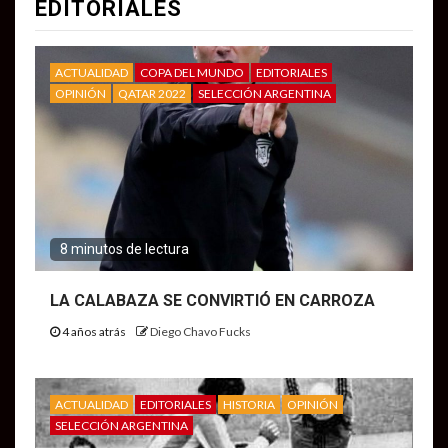
EDITORIALES
ACTUALIDAD
COPA DEL MUNDO
EDITORIALES
OPINIÓN
QATAR 2022
SELECCIÓN ARGENTINA
8 minutos de lectura
LA CALABAZA SE CONVIRTIÓ EN CARROZA
4 años atrás
Diego Chavo Fucks
ACTUALIDAD
EDITORIALES
HISTORIA
OPINIÓN
SELECCIÓN ARGENTINA