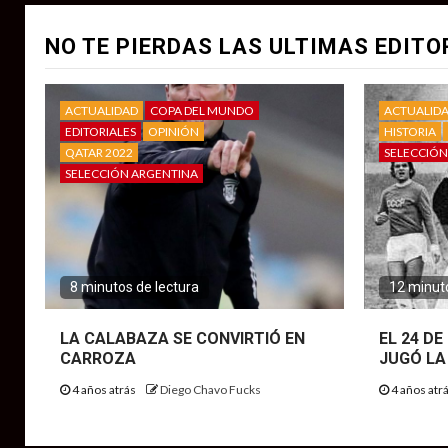
NO TE PIERDAS LAS ULTIMAS EDITO
ACTUALIDAD
COPA DEL MUNDO
ACTUALID
EDITORIALES
OPINIÓN
HISTORIA
QATAR 2022
SELECCIÓN
SELECCIÓN ARGENTINA
8 minutos de lectura
12 minuto
LA CALABAZA SE CONVIRTIÓ EN
EL 24 D
CARROZA
JUGÓ LA
4 años atrás
Diego Chavo Fucks
4 años atr