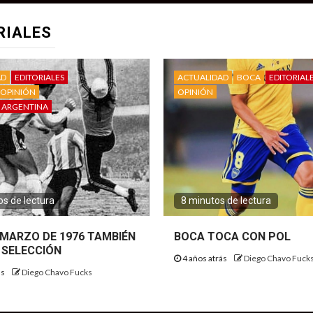
RIALES
AD
EDITORIALES
ACTUALIDAD
BOCA
EDITORIAL
OPINIÓN
OPINIÓN
 ARGENTINA
s de lectura
8 minutos de lectura
E MARZO DE 1976 TAMBIÉN
BOCA TOCA CON POL
 SELECCIÓN
4 años atrás
Diego Chavo Fuck
ás
Diego Chavo Fucks