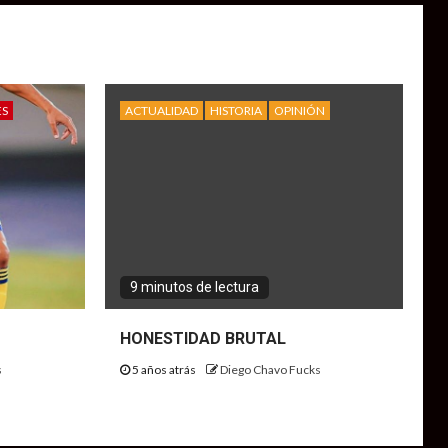
ES
ACTUALIDAD
HISTORIA
OPINIÓN
9 minutos de lectura
HONESTIDAD BRUTAL
s
5 años atrás
Diego Chavo Fucks