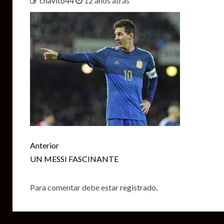
chavito44
12 años atrás
Seguir
Anterior
leyendo
UN MESSI FASCINANTE
Para comentar debe estar
registrado
.