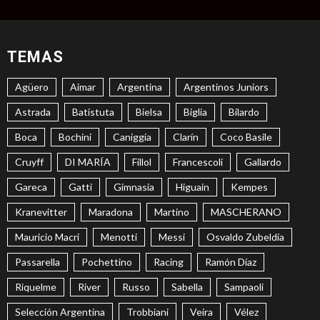
TEMAS
Agüero
Aimar
Argentina
Argentinos Juniors
Astrada
Batistuta
Bielsa
Biglia
Bilardo
Boca
Bochini
Caniggia
Clarín
Coco Basile
Cruyff
DI MARÍA
Fillol
Francescoli
Gallardo
Gareca
Gatti
Gimnasia
Higuaín
Kempes
Kranevitter
Maradona
Martino
MASCHERANO
Mauricio Macri
Menotti
Messi
Osvaldo Zubeldía
Passarella
Pochettino
Racing
Ramón Díaz
Riquelme
River
Russo
Sabella
Sampaoli
Selección Argentina
Trobbiani
Veira
Vélez