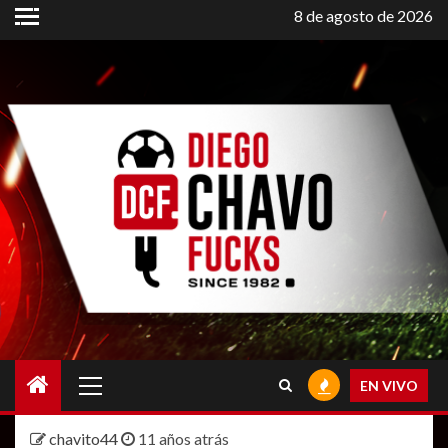
Saltar
8 de agosto de 2026
al
contenido
Menú
EN VIVO
principal
chavito44
11 años atrás