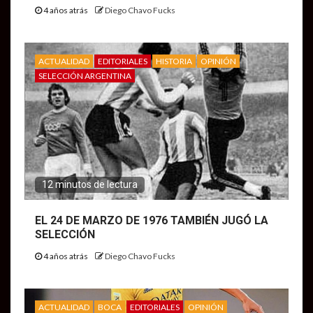
4 años atrás
Diego Chavo Fucks
ACTUALIDAD
EDITORIALES
HISTORIA
OPINIÓN
SELECCIÓN ARGENTINA
12 minutos de lectura
EL 24 DE MARZO DE 1976 TAMBIÉN JUGÓ LA
SELECCIÓN
4 años atrás
Diego Chavo Fucks
ACTUALIDAD
BOCA
EDITORIALES
OPINIÓN