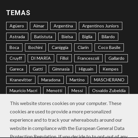
TEMAS
Agüero
Aimar
Argentina
Argentinos Juniors
Astrada
Batistuta
Bielsa
Biglia
Bilardo
Boca
Bochini
Caniggia
Clarín
Coco Basile
Cruyff
DI MARÍA
Fillol
Francescoli
Gallardo
Gareca
Gatti
Gimnasia
Higuaín
Kempes
Kranevitter
Maradona
Martino
MASCHERANO
Mauricio Macri
Menotti
Messi
Osvaldo Zubeldía
Passarella
Pochettino
Racing
Ramón Díaz
This website stores cookies on your computer. These
cookies are used to provide a more personalized
Riquelme
River
Russo
Sabella
Sampaoli
experience and to track your whereabouts around our
Selección Argentina
Trobbiani
Veira
Vélez
website in compliance with the European General Data
Protection Regulation. If you decide to to opt-out of any
CONTACTO
POLÍTICA DE PRIVACIDAD